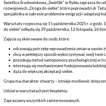
Świetlica Środowiskowa „Świetlik” w Rybiu zaprasza do u
zdrowo
Ochrona
rozwojowych „Droga do siebie”, które poprowadzi dr Tati
Środowiska
Will
Zamówienia
i
open
Publiczne
specjalistka w zakresie problemów emigracji i adaptacji ku
Organiz
Gospodarka
in
pozarz
Odpadami
new
Warsztaty rozpoczną się 15 października 2025 r. o godz. 
window
Eko
do siebie" odbędą się 29 października, 12 listopada, 26 lis
Raszyn
Policja
Oświata
Zajęcia są skierowane do osób, które:
Dostępność
Jednost
Zgłaszanie
odczuwają potrzebę wprowadzenia zmian w swoim ży
OSP
awarii
chcą w pełniejszy sposób wykorzystywać swój twórczy
Język
poszukują metod samopomocy psychologicznej w tru
migowy
Parafie
System
w
interesują się mechanizmami funkcjonowania ludzkiej 
SMS
Urzędzie
dążą do większej akceptacji siebie.
Publika
Grupa ma charakter otwarty – istnieje możliwość dołączen
o
Konsultacje
Raszyni
społeczne
Udział w warsztatach jest bezpłatny.
Planowane
Zapraszamy wszystkich zainteresowanych.
wyłączenia