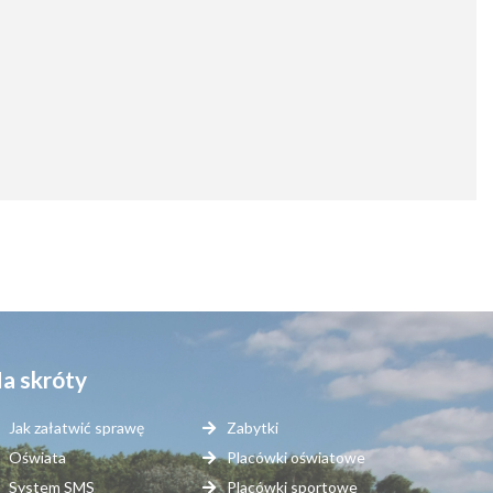
a skróty
Jak załatwić sprawę
Zabytki
Oświata
Placówki oświatowe
System SMS
Placówki sportowe