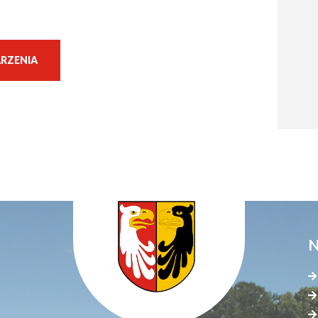
RZENIA
N