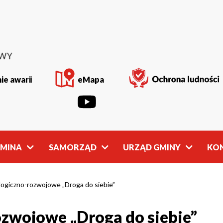
ie awarii
eMapa
GMINA
SAMORZĄD
URZĄD GMINY
KO
Rada
Władze
Gminy
Gminy
ogiczno-rozwojowe „Droga do siebie”
zwojowe „Droga do siebie”
owości
Młodzieżowa
Referaty
Rada Gminy