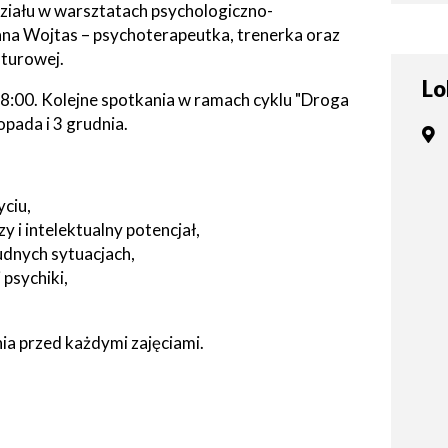
działu w warsztatach psychologiczno-
tne
ana Wojtas – psychoterapeutka, trenerka oraz
lturowej.
acje
ądowe
Lo
18:00. Kolejne spotkania w ramach cyklu "Droga
topada i 3 grudnia.
ki
ciu,
 i intelektualny potencjał,
dnych sytuacjach,
psychiki,
cje
ia przed każdymi zajęciami.
e