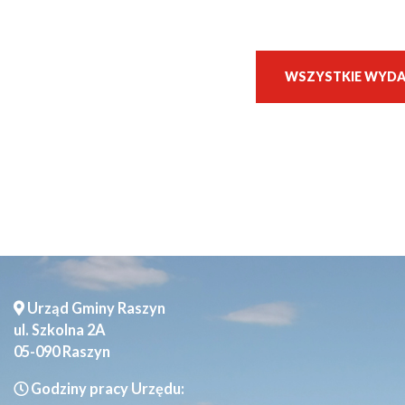
Seniorzy
WSZYSTKIE WYDA
Urząd Gminy Raszyn
ul. Szkolna 2A
05-090 Raszyn
Godziny pracy Urzędu: