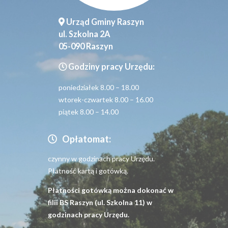
Urząd Gminy Raszyn
ul. Szkolna 2A
05-090 Raszyn
Godziny pracy Urzędu:
poniedziałek 8.00 – 18.00
wtorek-czwartek 8.00 – 16.00
piątek 8.00 – 14.00
Opłatomat:
czynny w godzinach pracy Urzędu.
Płatność kartą i gotówką.
Płatności gotówką można dokonać w
filii BS Raszyn (ul. Szkolna 11) w
godzinach pracy Urzędu.