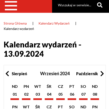
Szukaj
Strona Główna
Kalendarz Wydarzeń
Ścieżka
Kalendarz wydarzeń
nawigacyjna
Kalendarz wydarzeń -
13.09.2024
Wrzesień 2024
Sierpień
Październik
Pokaż
Pokaż
Pokaż
Pokaż
Pokaż
Pokaż
Pokaż
Pokaż
ND
PN
WT
ŚR
CZ
PT
SO
ND
listę
listę
listę
listę
listę
listę
listę
listę
wydarzeń
wydarzeń
wydarzeń
wydarzeń
wydarzeń
wydarzeń
wydarzeń
wydarzeń
01
02
03
04
05
06
07
08
z
z
z
z
z
z
z
z
Wrzesień
Wrzesień
Wrzesień
Wrzesień
Wrzesień
Wrzesień
Wrzesień
Wrzesień
dnia:
dnia:
dnia:
dnia:
dnia:
dnia:
dnia:
dnia:
2024
2024
2024
2024
2024
2024
2024
2024
Pokaż
Pokaż
Pokaż
Pokaż
Pokaż
Pokaż
Pokaż
Pokaż
PN
WT
ŚR
CZ
PT
SO
ND
PN
listę
listę
listę
listę
listę
listę
listę
listę