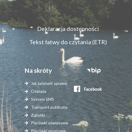
Menu
Deklaracja dostępności
dostępność
Tekst łatwy do czytania (ETR)
Na skróty
Stopka
serwisy
Jak załatwić sprawę
zewnętrzne
Oświata
System SMS
Transport publiczny
Zabytki
Placówki oświatowe
Placówki sportowe