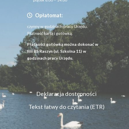
Opłatomat:
czynny w godzinach pracy Urzędu.
Płatność kartą i gotówką.
Płatności gotówką można dokonać w
filii BS Raszyn (ul. Szkolna 11) w
godzinach pracy Urzędu.
Menu
Deklaracja dostępności
dostępność
Tekst łatwy do czytania (ETR)