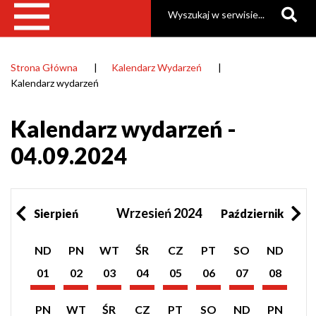
Szukaj
Strona Główna
Kalendarz Wydarzeń
Ścieżka
Kalendarz wydarzeń
nawigacyjna
Kalendarz wydarzeń -
04.09.2024
Wrzesień 2024
Sierpień
Październik
Pokaż
Pokaż
Pokaż
Pokaż
Pokaż
Pokaż
Pokaż
Pokaż
ND
PN
WT
ŚR
CZ
PT
SO
ND
listę
listę
listę
listę
listę
listę
listę
listę
wydarzeń
wydarzeń
wydarzeń
wydarzeń
wydarzeń
wydarzeń
wydarzeń
wydarzeń
01
02
03
04
05
06
07
08
z
z
z
z
z
z
z
z
Wrzesień
Wrzesień
Wrzesień
Wrzesień
Wrzesień
Wrzesień
Wrzesień
Wrzesień
dnia:
dnia:
dnia:
dnia:
dnia:
dnia:
dnia:
dnia:
2024
2024
2024
2024
2024
2024
2024
2024
Pokaż
Pokaż
Pokaż
Pokaż
Pokaż
Pokaż
Pokaż
Pokaż
PN
WT
ŚR
CZ
PT
SO
ND
PN
listę
listę
listę
listę
listę
listę
listę
listę