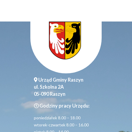
Urząd Gminy Raszyn
ul. Szkolna 2A
05-090 Raszyn
Godziny pracy Urzędu:
poniedziałek 8.00 – 18.00
wtorek-czwartek 8.00 – 16.00
piątek 8.00 – 14.00