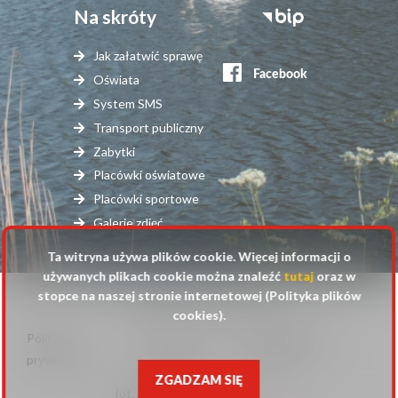
Na skróty
Stopka
serwisy
Jak załatwić sprawę
zewnętrzne
Oświata
System SMS
Transport publiczny
Zabytki
Placówki oświatowe
Placówki sportowe
Galerie zdjęć
Ta witryna używa plików cookie. Więcej informacji o
używanych plikach cookie można znaleźć
tutaj
oraz w
stopce na naszej stronie internetowej (Polityka plików
© 2025 Urząd Gminy Raszyn
cookies).
Polityka
Mapa
Polityka plików
Stopka
prywatności
strony
cookies
ZGADZAM SIĘ
fot. Anna Pluta