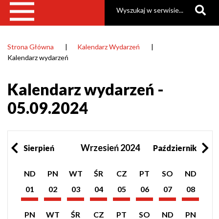
Szukaj
Strona Główna
Kalendarz Wydarzeń
Ścieżka
Kalendarz wydarzeń
nawigacyjna
Kalendarz wydarzeń -
05.09.2024
Wrzesień 2024
Sierpień
Październik
Pokaż
Pokaż
Pokaż
Pokaż
Pokaż
Pokaż
Pokaż
Pokaż
ND
PN
WT
ŚR
CZ
PT
SO
ND
listę
listę
listę
listę
listę
listę
listę
listę
wydarzeń
wydarzeń
wydarzeń
wydarzeń
wydarzeń
wydarzeń
wydarzeń
wydarzeń
01
02
03
04
05
06
07
08
z
z
z
z
z
z
z
z
Wrzesień
Wrzesień
Wrzesień
Wrzesień
Wrzesień
Wrzesień
Wrzesień
Wrzesień
dnia:
dnia:
dnia:
dnia:
dnia:
dnia:
dnia:
dnia:
2024
2024
2024
2024
2024
2024
2024
2024
Pokaż
Pokaż
Pokaż
Pokaż
Pokaż
Pokaż
Pokaż
Pokaż
PN
WT
ŚR
CZ
PT
SO
ND
PN
listę
listę
listę
listę
listę
listę
listę
listę