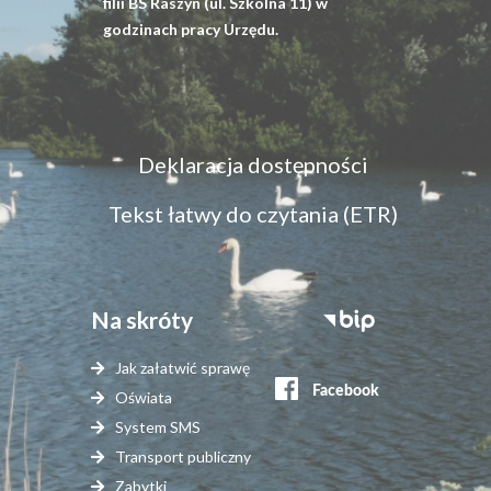
filii BS Raszyn (ul. Szkolna 11) w
godzinach pracy Urzędu.
Menu
Deklaracja dostępności
dostępność
Tekst łatwy do czytania (ETR)
Na skróty
Stopka
serwisy
Jak załatwić sprawę
zewnętrzne
Oświata
System SMS
Transport publiczny
Zabytki