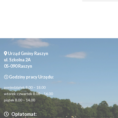
Urząd Gminy Raszyn
ul. Szkolna 2A
05-090 Raszyn
Godziny pracy Urzędu:
poniedziałek 8.00 – 18.00
wtorek-czwartek 8.00 – 16.00
piątek 8.00 – 14.00
Opłatomat: