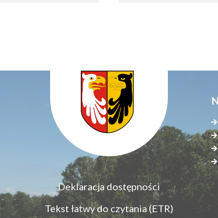
N
Menu
Deklaracja dostępności
S
dostępność
s
Tekst łatwy do czytania (ETR)
z