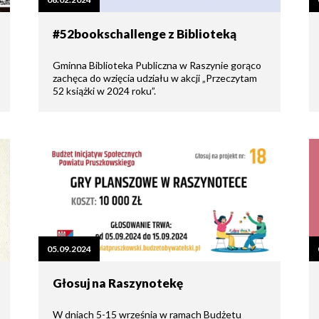
tne
#52bookschallenge z Biblioteką
acje
ądowe
Gminna Biblioteka Publiczna w Raszynie gorąco
zachęca do wzięcia udziału w akcji „Przeczytam
52 książki w 2024 roku”.
ki
cje
05.09.2024
e
Głosuj na Raszynotekę
W dniach 5-15 września w ramach Budżetu