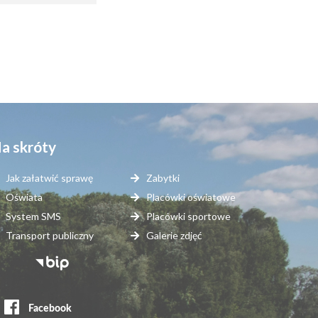
a skróty
Jak załatwić sprawę
Zabytki
Oświata
Placówki oświatowe
System SMS
Placówki sportowe
Transport publiczny
Galerie zdjęć
topka
erwisy
ewnętrzne