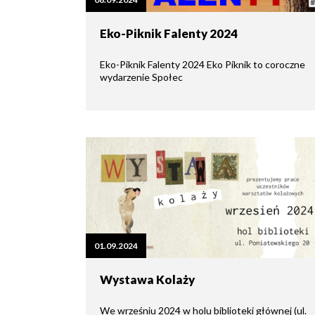
zdrowo
Ochrona
Środowiska
Will
Zamówienia
Eko-Piknik Falenty 2024
i
open
Publiczne
Organiz
Gospodarka
in
pozarz
Odpadami
new
Eko-Piknik Falenty 2024 Eko Piknik to coroczne
window
wydarzenie Społec
Eko
Raszyn
Policja
Oświata
Dostępność
Jednost
Zgłaszanie
OSP
awarii
Język
migowy
Parafie
System
w
SMS
Urzędzie
Publika
o
Konsultacje
01.09.2024
Raszyni
społeczne
Wystawa Kolaży
Planowane
wyłączenia
We wrześniu 2024 w holu biblioteki głównej (ul.