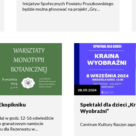
Inicjatyw Społecznych Powiatu Pruszkowskiego
będzie można głosować na projekt „Gry…
08.09.2024
 Ekopikniku
Spektakl dla dzieci „K
Wyobraźni”
ela) w godz. 12-16 odwiedźcie
i w granatowym namiocie
Centrum Kultury Raszyn zapr
ku dla Rezerwatu w…