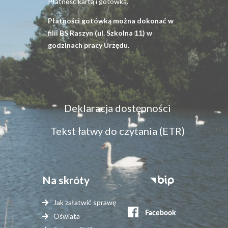
Płatność kartą i gotówką.
Płatności gotówką można dokonać w
filii BS Raszyn (ul. Szkolna 11) w
godzinach pracy Urzędu.
Menu
Deklaracja dostępności
dostępność
Tekst łatwy do czytania (ETR)
Na skróty
Stopka
serwisy
Jak załatwić sprawę
zewnętrzne
Oświata