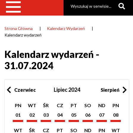
Szukaj
Strona Główna
Kalendarz Wydarzeń
Ścieżka
Kalendarz wydarzeń
nawigacyjna
Kalendarz wydarzeń -
31.07.2024
Lipiec 2024
Czerwiec
Sierpień
Pokaż
Pokaż
Pokaż
Pokaż
Pokaż
Pokaż
Pokaż
Pokaż
PN
WT
ŚR
CZ
PT
SO
ND
PN
listę
listę
listę
listę
listę
listę
listę
listę
wydarzeń
wydarzeń
wydarzeń
wydarzeń
wydarzeń
wydarzeń
wydarzeń
wydarzeń
01
02
03
04
05
06
07
08
z
z
z
z
z
z
z
z
Lipiec
Lipiec
Lipiec
Lipiec
Lipiec
Lipiec
Lipiec
Lipiec
dnia:
dnia:
dnia:
dnia:
dnia:
dnia:
dnia:
dnia:
2024
2024
2024
2024
2024
2024
2024
2024
Pokaż
Pokaż
Pokaż
Pokaż
Pokaż
Pokaż
Pokaż
Pokaż
WT
ŚR
CZ
PT
SO
ND
PN
WT
listę
listę
listę
listę
listę
listę
listę
listę