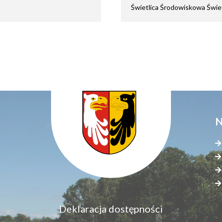
Świetlica Środowiskowa Świetli
N
Menu
Deklaracja dostępności
S
dostępność