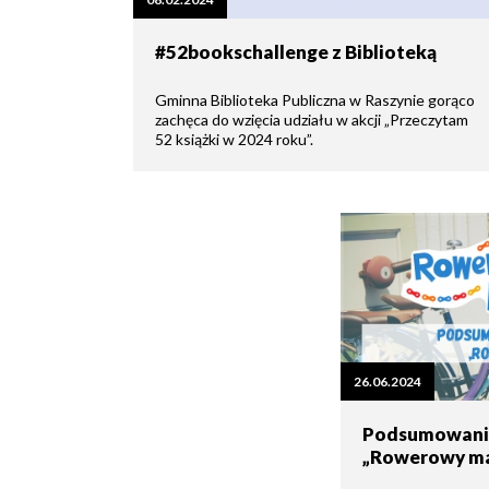
zdrowo
Ochrona
Środowiska
Will
Zamówienia
#52bookschallenge z Biblioteką
i
open
Publiczne
Organiz
Gospodarka
in
pozarz
Odpadami
new
Gminna Biblioteka Publiczna w Raszynie gorąco
window
zachęca do wzięcia udziału w akcji „Przeczytam
Eko
52 książki w 2024 roku”.
Raszyn
Policja
Oświata
Dostępność
Jednost
Zgłaszanie
OSP
awarii
Język
migowy
Parafie
System
w
SMS
Urzędzie
Publika
o
Konsultacje
26.06.2024
Raszyni
społeczne
Podsumowani
„Rowerowy maj
Planowane
wyłączenia