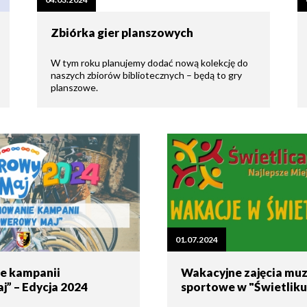
tne
Zbiórka gier planszowych
acje
ądowe
W tym roku planujemy dodać nową kolekcję do
naszych zbiorów bibliotecznych – będą to gry
planszowe.
ki
cje
01.07.2024
e
e kampanii
Wakacyjne zajęcia muz
” – Edycja 2024
sportowe w "Świetliku