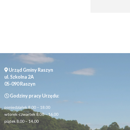
Seniorzy
Urząd Gminy Raszyn
ul. Szkolna 2A
05-090 Raszyn
Godziny pracy Urzędu:
poniedziałek 8.00 – 18.00
wtorek-czwartek 8.00 – 16.00
piątek 8.00 – 14.00