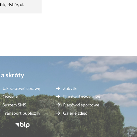
k, Rybie, ul.
a skróty
Jak załatwić sprawę
Zabytki
Oświata
Placówki oświatowe
System SMS
Placówki sportowe
Transport publiczny
Galerie zdjęć
topka