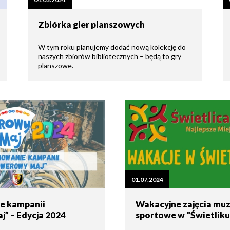
tne
Zbiórka gier planszowych
acje
ądowe
W tym roku planujemy dodać nową kolekcję do
naszych zbiorów bibliotecznych – będą to gry
planszowe.
ki
cje
01.07.2024
e
e kampanii
Wakacyjne zajęcia muz
” – Edycja 2024
sportowe w "Świetliku