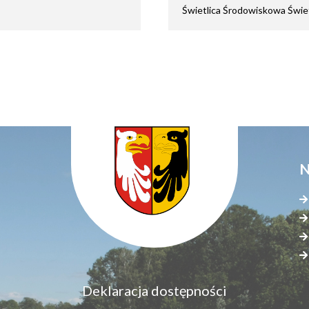
Świetlica Środowiskowa Świetli
N
Menu
Deklaracja dostępności
S
dostępność