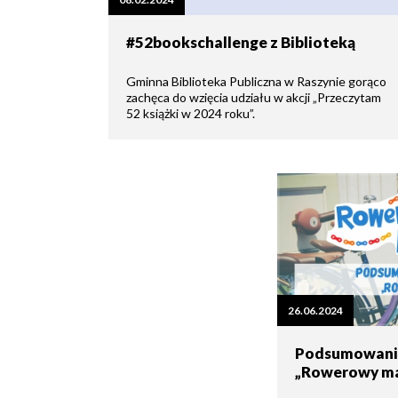
zdrowo
Ochrona
Środowiska
Will
Zamówienia
#52bookschallenge z Biblioteką
i
open
Publiczne
Organiz
Gospodarka
in
pozarz
Odpadami
new
Gminna Biblioteka Publiczna w Raszynie gorąco
window
zachęca do wzięcia udziału w akcji „Przeczytam
Eko
52 książki w 2024 roku”.
Raszyn
Policja
Oświata
Dostępność
Jednost
Zgłaszanie
OSP
awarii
Język
migowy
Parafie
System
w
SMS
Urzędzie
Publika
o
Konsultacje
26.06.2024
Raszyni
społeczne
Podsumowani
„Rowerowy maj
Planowane
wyłączenia