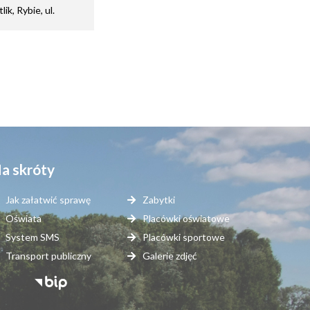
k, Rybie, ul.
a skróty
Jak załatwić sprawę
Zabytki
Oświata
Placówki oświatowe
System SMS
Placówki sportowe
Transport publiczny
Galerie zdjęć
topka