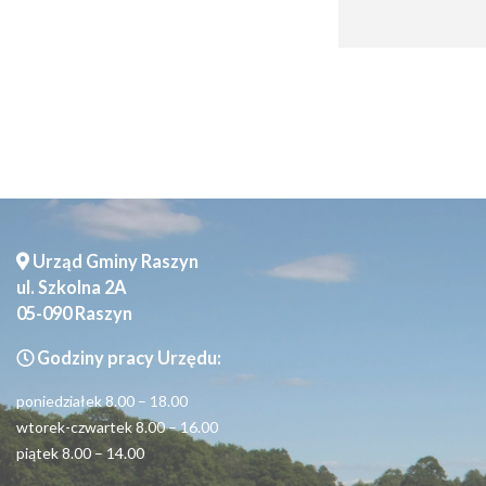
Seniorzy
Urząd Gminy Raszyn
ul. Szkolna 2A
05-090 Raszyn
Godziny pracy Urzędu:
poniedziałek 8.00 – 18.00
wtorek-czwartek 8.00 – 16.00
piątek 8.00 – 14.00