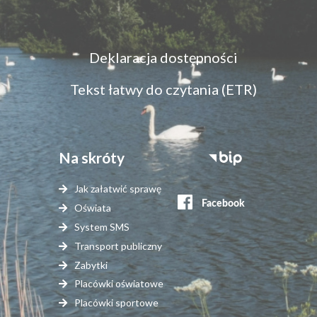
Menu
Deklaracja dostępności
dostępność
Tekst łatwy do czytania (ETR)
Na skróty
Stopka
serwisy
Jak załatwić sprawę
zewnętrzne
Oświata
System SMS
Transport publiczny
Zabytki
Placówki oświatowe
Placówki sportowe