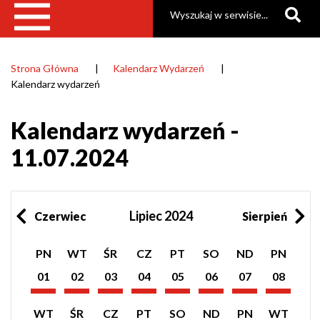
Szukaj
Strona Główna
Kalendarz Wydarzeń
Ścieżka
Kalendarz wydarzeń
nawigacyjna
Kalendarz wydarzeń -
11.07.2024
Lipiec 2024
Czerwiec
Sierpień
Pokaż
Pokaż
Pokaż
Pokaż
Pokaż
Pokaż
Pokaż
Pokaż
PN
WT
ŚR
CZ
PT
SO
ND
PN
listę
listę
listę
listę
listę
listę
listę
listę
wydarzeń
wydarzeń
wydarzeń
wydarzeń
wydarzeń
wydarzeń
wydarzeń
wydarzeń
01
02
03
04
05
06
07
08
z
z
z
z
z
z
z
z
Lipiec
Lipiec
Lipiec
Lipiec
Lipiec
Lipiec
Lipiec
Lipiec
dnia:
dnia:
dnia:
dnia:
dnia:
dnia:
dnia:
dnia:
2024
2024
2024
2024
2024
2024
2024
2024
Pokaż
Pokaż
Pokaż
Pokaż
Pokaż
Pokaż
Pokaż
Pokaż
WT
ŚR
CZ
PT
SO
ND
PN
WT
listę
listę
listę
listę
listę
listę
listę
listę