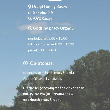
Urząd Gminy Raszyn
ul. Szkolna 2A
05-090 Raszyn
Godziny pracy Urzędu:
poniedziałek 8.00 – 18.00
wtorek-czwartek 8.00 – 16.00
piątek 8.00 – 14.00
Opłatomat:
czynny w godzinach pracy Urzędu.
Płatność kartą i gotówką.
Płatności gotówką można dokonać w
filii BS Raszyn (ul. Szkolna 11) w
godzinach pracy Urzędu.