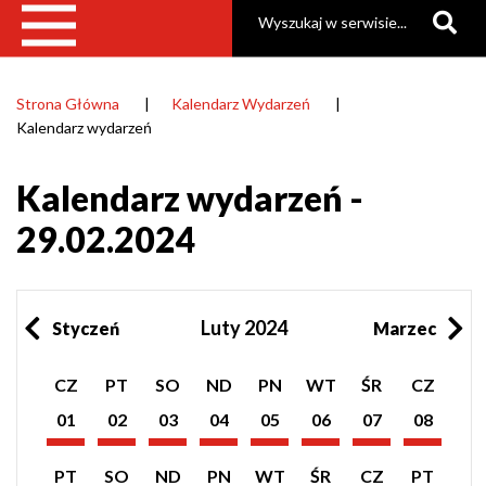
Szukaj
Strona Główna
Kalendarz Wydarzeń
Ścieżka
Kalendarz wydarzeń
nawigacyjna
Kalendarz wydarzeń -
29.02.2024
Luty 2024
Styczeń
Marzec
Pokaż
Pokaż
Pokaż
Pokaż
Pokaż
Pokaż
Pokaż
Pokaż
CZ
PT
SO
ND
PN
WT
ŚR
CZ
listę
listę
listę
listę
listę
listę
listę
listę
wydarzeń
wydarzeń
wydarzeń
wydarzeń
wydarzeń
wydarzeń
wydarzeń
wydarzeń
01
02
03
04
05
06
07
08
z
z
z
z
z
z
z
z
Luty
Luty
Luty
Luty
Luty
Luty
Luty
Luty
dnia:
dnia:
dnia:
dnia:
dnia:
dnia:
dnia:
dnia:
2024
2024
2024
2024
2024
2024
2024
2024
Pokaż
Pokaż
Pokaż
Pokaż
Pokaż
Pokaż
Pokaż
Pokaż
PT
SO
ND
PN
WT
ŚR
CZ
PT
listę
listę
listę
listę
listę
listę
listę
listę