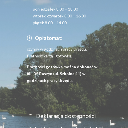
poniedziałek 8.00 – 18.00
wtorek-czwartek 8.00 – 16.00
piątek 8.00 – 14.00
Opłatomat:
czynny w godzinach pracy Urzędu.
Płatność kartą i gotówką.
Płatności gotówką można dokonać w
filii BS Raszyn (ul. Szkolna 11) w
godzinach pracy Urzędu.
Menu
Deklaracja dostępności
dostępność