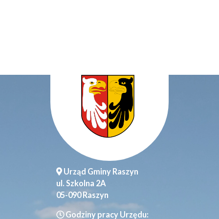
Urząd Gminy Raszyn
ul. Szkolna 2A
05-090 Raszyn
Godziny pracy Urzędu: