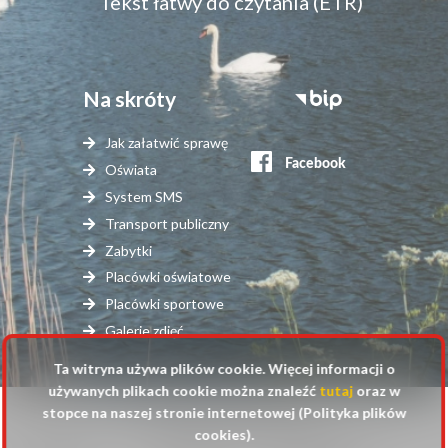
Tekst łatwy do czytania (ETR)
Na skróty
Stopka
serwisy
Jak załatwić sprawę
zewnętrzne
Oświata
System SMS
Transport publiczny
Zabytki
Placówki oświatowe
Placówki sportowe
Galerie zdjęć
Ta witryna używa plików cookie. Więcej informacji o
używanych plikach cookie można znaleźć
tutaj
oraz w
stopce na naszej stronie internetowej (Polityka plików
© 2025 Urząd Gminy Raszyn
cookies).