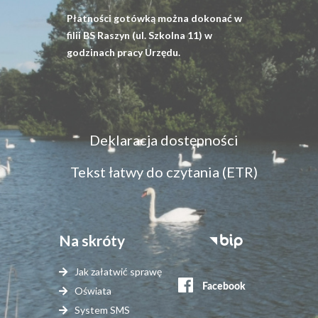
Płatności gotówką można dokonać w
filii BS Raszyn (ul. Szkolna 11) w
godzinach pracy Urzędu.
Menu
Deklaracja dostępności
dostępność
Tekst łatwy do czytania (ETR)
Na skróty
Stopka
serwisy
Jak załatwić sprawę
zewnętrzne
Oświata
System SMS