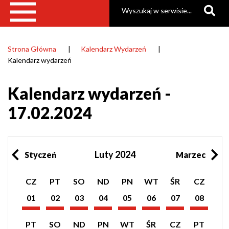
Szukaj
Strona Główna
Kalendarz Wydarzeń
Ścieżka
Kalendarz wydarzeń
nawigacyjna
Kalendarz wydarzeń -
17.02.2024
Luty 2024
Styczeń
Marzec
Pokaż
Pokaż
Pokaż
Pokaż
Pokaż
Pokaż
Pokaż
Pokaż
CZ
PT
SO
ND
PN
WT
ŚR
CZ
listę
listę
listę
listę
listę
listę
listę
listę
wydarzeń
wydarzeń
wydarzeń
wydarzeń
wydarzeń
wydarzeń
wydarzeń
wydarzeń
01
02
03
04
05
06
07
08
z
z
z
z
z
z
z
z
Luty
Luty
Luty
Luty
Luty
Luty
Luty
Luty
dnia:
dnia:
dnia:
dnia:
dnia:
dnia:
dnia:
dnia:
2024
2024
2024
2024
2024
2024
2024
2024
Pokaż
Pokaż
Pokaż
Pokaż
Pokaż
Pokaż
Pokaż
Pokaż
PT
SO
ND
PN
WT
ŚR
CZ
PT
listę
listę
listę
listę
listę
listę
listę
listę