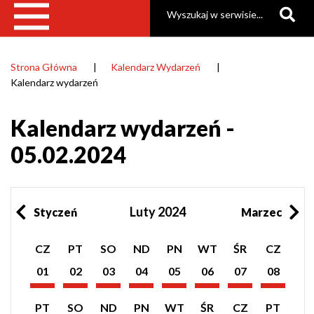
Szukaj
Strona Główna
Kalendarz Wydarzeń
Ścieżka
Kalendarz wydarzeń
nawigacyjna
Kalendarz wydarzeń -
05.02.2024
Luty 2024
Styczeń
Marzec
Pokaż
Pokaż
Pokaż
Pokaż
Pokaż
Pokaż
Pokaż
Pokaż
CZ
PT
SO
ND
PN
WT
ŚR
CZ
listę
listę
listę
listę
listę
listę
listę
listę
wydarzeń
wydarzeń
wydarzeń
wydarzeń
wydarzeń
wydarzeń
wydarzeń
wydarzeń
01
02
03
04
05
06
07
08
z
z
z
z
z
z
z
z
Luty
Luty
Luty
Luty
Luty
Luty
Luty
Luty
dnia:
dnia:
dnia:
dnia:
dnia:
dnia:
dnia:
dnia:
2024
2024
2024
2024
2024
2024
2024
2024
Pokaż
Pokaż
Pokaż
Pokaż
Pokaż
Pokaż
Pokaż
Pokaż
PT
SO
ND
PN
WT
ŚR
CZ
PT
listę
listę
listę
listę
listę
listę
listę
listę