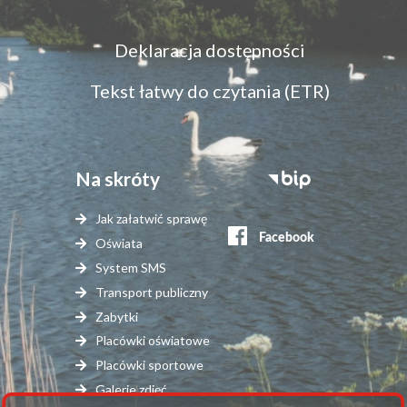
Menu
Deklaracja dostępności
dostępność
Tekst łatwy do czytania (ETR)
Na skróty
Stopka
serwisy
Jak załatwić sprawę
zewnętrzne
Oświata
System SMS
Transport publiczny
Zabytki
Placówki oświatowe
Placówki sportowe
Galerie zdjęć