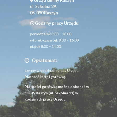
Urząd Gminy Raszyn
ul. Szkolna 2A
05-090 Raszyn
Godziny pracy Urzędu:
poniedziałek 8.00 – 18.00
wtorek-czwartek 8.00 – 16.00
piątek 8.00 – 14.00
Opłatomat:
czynny w godzinach pracy Urzędu.
Płatność kartą i gotówką.
Płatności gotówką można dokonać w
filii BS Raszyn (ul. Szkolna 11) w
godzinach pracy Urzędu.