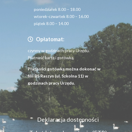
poniedziałek 8.00 – 18.00
wtorek-czwartek 8.00 – 16.00
piątek 8.00 – 14.00
Opłatomat:
czynny w godzinach pracy Urzędu.
Płatność kartą i gotówką.
Płatności gotówką można dokonać w
filii BS Raszyn (ul. Szkolna 11) w
godzinach pracy Urzędu.
Menu
Deklaracja dostępności
dostępność