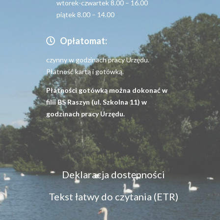
wtorek-czwartek 8.00 – 16.00
piątek 8.00 – 14.00
Opłatomat:
czynny w godzinach pracy Urzędu.
Płatność kartą i gotówką.
Płatności gotówką można dokonać w
filii BS Raszyn (ul. Szkolna 11) w
godzinach pracy Urzędu.
Menu
Deklaracja dostępności
dostępność
Tekst łatwy do czytania (ETR)