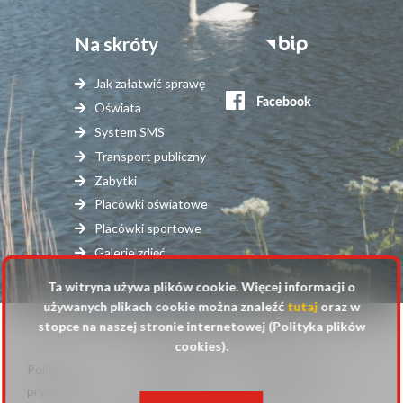
Na skróty
Stopka
serwisy
Jak załatwić sprawę
zewnętrzne
Oświata
System SMS
Transport publiczny
Zabytki
Placówki oświatowe
Placówki sportowe
Galerie zdjęć
Ta witryna używa plików cookie. Więcej informacji o
używanych plikach cookie można znaleźć
tutaj
oraz w
stopce na naszej stronie internetowej (Polityka plików
© 2025 Urząd Gminy Raszyn
cookies).
Polityka
Mapa
Polityka plików
Stopka
prywatności
strony
cookies