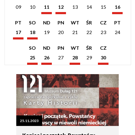
wydarzeń
wydarzeń
wydarzeń
09
10
11
12
13
14
15
16
z
z
z
Listopad
Listopad
Listopad
dnia:
dnia:
dnia:
2023
2023
2023
Pokaż
Pokaż
PT
SO
ND
PN
WT
ŚR
CZ
PT
listę
listę
wydarzeń
wydarzeń
17
18
19
20
21
22
23
24
z
z
Listopad
Listopad
dnia:
dnia:
2023
2023
Pokaż
Pokaż
Pokaż
Pokaż
SO
ND
PN
WT
ŚR
CZ
listę
listę
listę
listę
wydarzeń
wydarzeń
wydarzeń
wydarzeń
25
26
27
28
29
30
z
z
z
z
Listopad
Listopad
Listopad
Listopad
dnia:
dnia:
dnia:
dnia:
2023
2023
2023
2023
25.11.2023