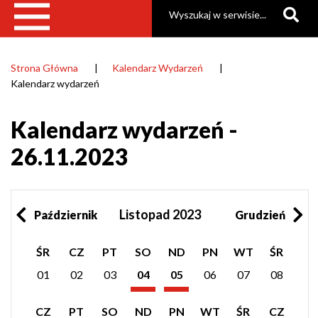
Szukaj
Strona Główna
Kalendarz Wydarzeń
Ścieżka
Kalendarz wydarzeń
nawigacyjna
Kalendarz wydarzeń -
26.11.2023
Listopad 2023
Październik
Grudzień
Pokaż
Pokaż
ŚR
CZ
PT
SO
ND
PN
WT
ŚR
listę
listę
wydarzeń
wydarzeń
01
02
03
04
05
06
07
08
z
z
Listopad
Listopad
dnia:
dnia:
2023
2023
Pokaż
Pokaż
Pokaż
CZ
PT
SO
ND
PN
WT
ŚR
CZ
listę
listę
listę