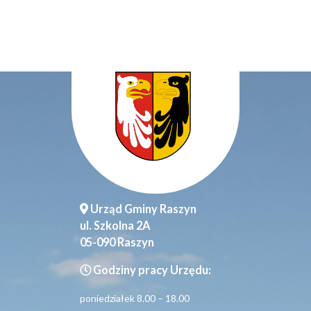
Urząd Gminy Raszyn
ul. Szkolna 2A
05-090 Raszyn
Godziny pracy Urzędu:
poniedziałek 8.00 – 18.00