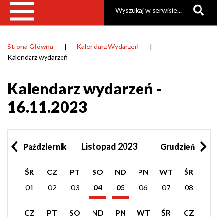
Szukaj
Strona Główna
Kalendarz Wydarzeń
Ścieżka
Kalendarz wydarzeń
nawigacyjna
Kalendarz wydarzeń -
16.11.2023
Listopad 2023
Październik
Grudzień
Pokaż
Pokaż
ŚR
CZ
PT
SO
ND
PN
WT
ŚR
listę
listę
wydarzeń
wydarzeń
01
02
03
04
05
06
07
08
z
z
Listopad
Listopad
dnia:
dnia:
2023
2023
Pokaż
Pokaż
Pokaż
CZ
PT
SO
ND
PN
WT
ŚR
CZ
listę
listę
listę