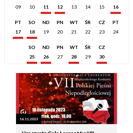
wydarzeń
wydarzeń
wydarzeń
09
10
11
12
13
14
15
16
z
z
z
Listopad
Listopad
Listopad
dnia:
dnia:
dnia:
2023
2023
2023
Pokaż
Pokaż
PT
SO
ND
PN
WT
ŚR
CZ
PT
listę
listę
wydarzeń
wydarzeń
17
18
19
20
21
22
23
24
z
z
Listopad
Listopad
dnia:
dnia:
2023
2023
Pokaż
Pokaż
Pokaż
Pokaż
SO
ND
PN
WT
ŚR
CZ
listę
listę
listę
listę
wydarzeń
wydarzeń
wydarzeń
wydarzeń
25
26
27
28
29
30
z
z
z
z
Listopad
Listopad
Listopad
Listopad
dnia:
dnia:
dnia:
dnia:
2023
2023
2023
2023
16.11.2023