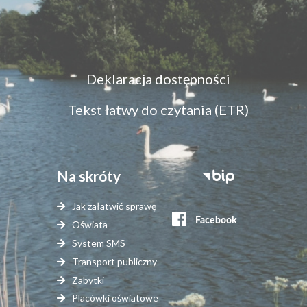
Menu
Deklaracja dostępności
dostępność
Tekst łatwy do czytania (ETR)
Na skróty
Stopka
serwisy
Jak załatwić sprawę
zewnętrzne
Oświata
System SMS
Transport publiczny
Zabytki
Placówki oświatowe