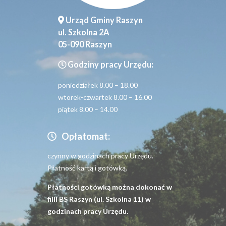
Urząd Gminy Raszyn
ul. Szkolna 2A
05-090 Raszyn
Godziny pracy Urzędu:
poniedziałek 8.00 – 18.00
wtorek-czwartek 8.00 – 16.00
piątek 8.00 – 14.00
Opłatomat:
czynny w godzinach pracy Urzędu.
Płatność kartą i gotówką.
Płatności gotówką można dokonać w
filii BS Raszyn (ul. Szkolna 11) w
godzinach pracy Urzędu.