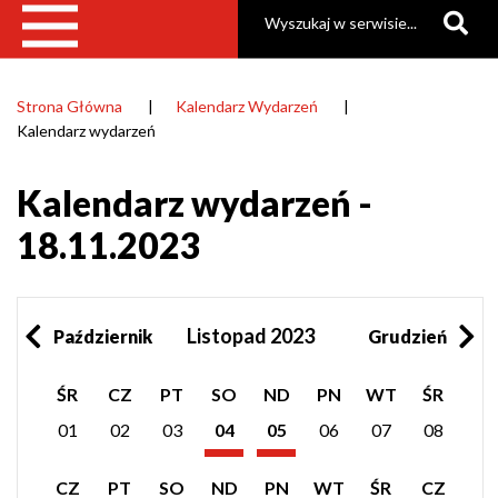
Szukaj
Strona Główna
Kalendarz Wydarzeń
Ścieżka
Kalendarz wydarzeń
nawigacyjna
Kalendarz wydarzeń -
18.11.2023
Listopad 2023
Październik
Grudzień
Pokaż
Pokaż
ŚR
CZ
PT
SO
ND
PN
WT
ŚR
listę
listę
wydarzeń
wydarzeń
01
02
03
04
05
06
07
08
z
z
Listopad
Listopad
dnia:
dnia:
2023
2023
Pokaż
Pokaż
Pokaż
CZ
PT
SO
ND
PN
WT
ŚR
CZ
listę
listę
listę