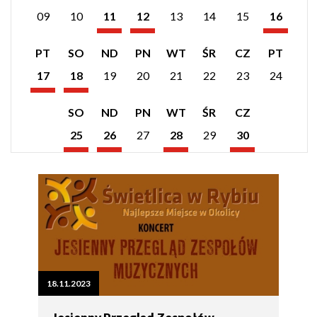
wydarzeń
wydarzeń
wydarzeń
09
10
11
12
13
14
15
16
z
z
z
Listopad
Listopad
Listopad
dnia:
dnia:
dnia:
2023
2023
2023
Pokaż
Pokaż
PT
SO
ND
PN
WT
ŚR
CZ
PT
listę
listę
wydarzeń
wydarzeń
17
18
19
20
21
22
23
24
z
z
Listopad
Listopad
dnia:
dnia:
2023
2023
Pokaż
Pokaż
Pokaż
Pokaż
SO
ND
PN
WT
ŚR
CZ
listę
listę
listę
listę
wydarzeń
wydarzeń
wydarzeń
wydarzeń
25
26
27
28
29
30
z
z
z
z
Listopad
Listopad
Listopad
Listopad
dnia:
dnia:
dnia:
dnia:
2023
2023
2023
2023
18.11.2023