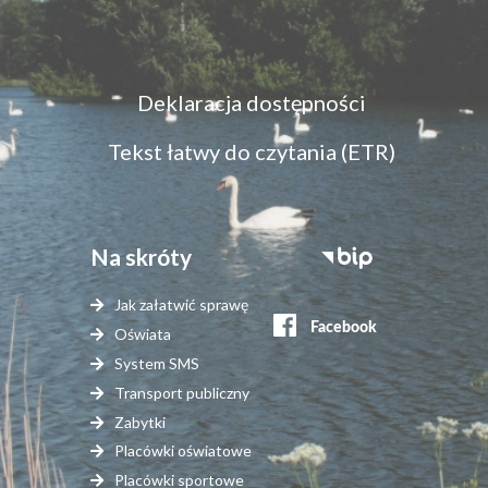
Menu
Deklaracja dostępności
dostępność
Tekst łatwy do czytania (ETR)
Na skróty
Stopka
serwisy
Jak załatwić sprawę
zewnętrzne
Oświata
System SMS
Transport publiczny
Zabytki
Placówki oświatowe
Placówki sportowe