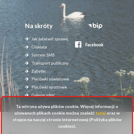
Na skróty
Stopka
serwisy
Jak załatwić sprawę
zewnętrzne
Oświata
System SMS
Transport publiczny
Zabytki
Placówki oświatowe
Placówki sportowe
Galerie zdjęć
Ta witryna używa plików cookie. Więcej informacji o
używanych plikach cookie można znaleźć
tutaj
oraz w
stopce na naszej stronie internetowej (Polityka plików
© 2025 Urząd Gminy Raszyn
cookies).
Polityka
Mapa
Polityka plików