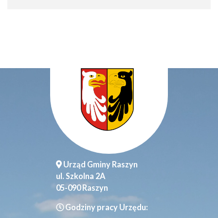
Urząd Gminy Raszyn
ul. Szkolna 2A
05-090 Raszyn
Godziny pracy Urzędu: