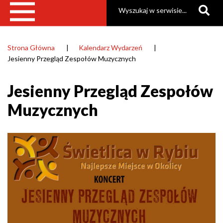
Szukaj
Strona Główna
Kalendarz Wydarzeń
Ścieżka
Jesienny Przegląd Zespołów Muzycznych
nawigacyjna
Jesienny Przegląd Zespołów
Muzycznych