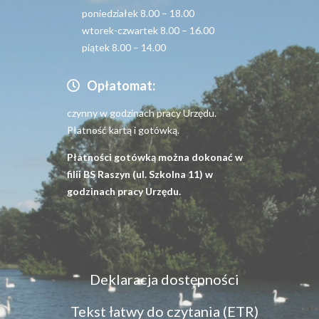
poniedziałek 8.00 – 18.00
wtorek-czwartek 8.00 – 16.00
piątek 8.00 – 14.00
Opłatomat:
czynny w godzinach pracy Urzędu.
Płatność kartą i gotówką.
Płatności gotówką można dokonać w
filii BS Raszyn (ul. Szkolna 11) w
godzinach pracy Urzędu.
Menu
Deklaracja dostępności
dostępność
Tekst łatwy do czytania (ETR)