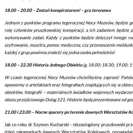
18.00 – 20.00 – Zostań konspiratorem! – gra terenowa
Jednym z punktów programu tegorocznej Nocy Muzeów, będzie gra 
rolę członków pruszkowskiej konspiracji, a ich zadaniem będzie
wykonywanie zadań. Każdy z punktów będzie dotyczył innego rodz
szyfrowanie, musztra, pomoc medyczna, czy przenoszenie meldunk
każdej z grup powinna znaleźć się jedna osoba pełnoletnia!
18.00 – 22.30 Historia Jednego Obiektu
(g. 18.00; 18.30; 19.00; 1
W czasie tegorocznej Nocy Muzeów chcielibyśmy zaprosić Państwa
opowiemy o artefaktach oraz fotografiach znajdujących się w zbi
obiektów, fotografii – materialnych świadków wojennych wydarze
obozu przejściowego Dulag 121. Historie będą prezentowane od godz
21.00 i 23.00 – Nocne spacery po terenie dawnych Warsztatów K
Jak co roku dr Szymon Kucharski - niezastąpiony pruszkowski p
dzień zakamarkach dawnych Warsztatów Kolejowych, opowiadając p