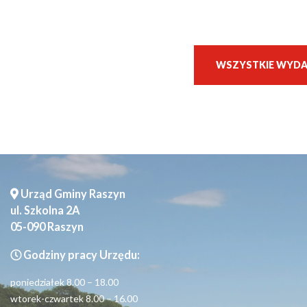
WSZYSTKIE WYDA
Urząd Gminy Raszyn
ul. Szkolna 2A
05-090 Raszyn
Godziny pracy Urzędu:
poniedziałek 8.00 – 18.00
wtorek-czwartek 8.00 – 16.00