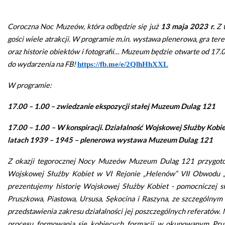
zdrowo
Ochrona
Środowiska
Will
Zamówienia
Coroczna Noc Muzeów, która odbędzie się już
13 maja 2023 r.
Z 
i
open
Publiczne
Organiz
Gospodarka
in
gości wiele atrakcji. W programie m.in. wystawa plenerowa, gra te
pozarz
Odpadami
new
oraz historie obiektów i fotografii… Muzeum będzie otwarte od 17.
window
Eko
do wydarzenia na FB!
https://fb.me/e/2QlhHhXXL
Raszyn
Policja
Oświata
W programie:
Dostępność
Jednost
Zgłaszanie
17.00 – 1.00 – zwiedzanie ekspozycji stałej Muzeum Dulag 121
OSP
awarii
Język
17.00 – 1.00 – W konspiracji. Działalność Wojskowej Służby Kob
migowy
Parafie
System
w
latach 1939 – 1945 – plenerowa wystawa Muzeum Dulag 121
SMS
Urzędzie
Z okazji tegorocznej Nocy Muzeów Muzeum Dulag 121 przygotow
Publika
o
Wojskowej Służby Kobiet w VI Rejonie „Helenów” VII Obwodu 
Konsultacje
Raszyni
społeczne
prezentujemy historię Wojskowej Służby Kobiet - pomocniczej sł
Pruszkowa, Piastowa, Ursusa, Sękocina i Raszyna, ze szczególnym 
przedstawienia zakresu działalności jej poszczególnych referatów.
Planowane
wyłączenia
procesu formowania się kobiecych formacji w okupowanym Prus