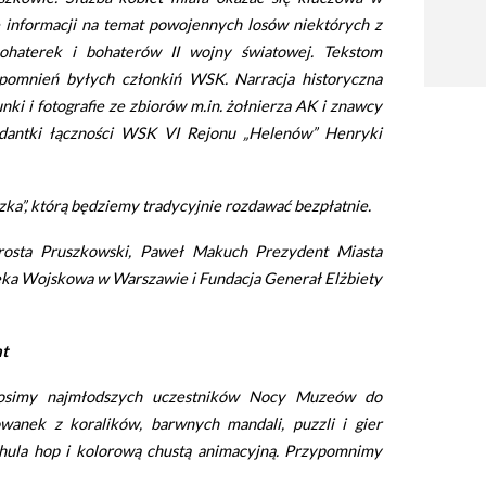
informacji na temat powojennych losów niektórych z
ohaterek i bohaterów II wojny światowej. Tekstom
omnień byłych członkiń WSK. Narracja historyczna
ki i fotografie ze zbiorów m.in. żołnierza AK i znawcy
ndantki łączności WSK VI Rejonu „Helenów” Henryki
a”, którą będziemy tradycyjnie rozdawać bezpłatnie.
rosta Pruszkowski, Paweł Makuch Prezydent Miasta
ka Wojskowa w Warszawie i Fundacja Generał Elżbiety
at
osimy najmłodszych uczestników Nocy Muzeów do
anek z koralików, barwnych mandali, puzzli i gier
hula hop i kolorową chustą animacyjną. Przypomnimy