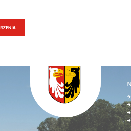
RZENIA
N