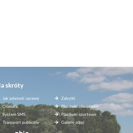
a skróty
Jak załatwić sprawę
Zabytki
Oświata
Placówki oświatowe
System SMS
Placówki sportowe
Transport publiczny
Galerie zdjęć