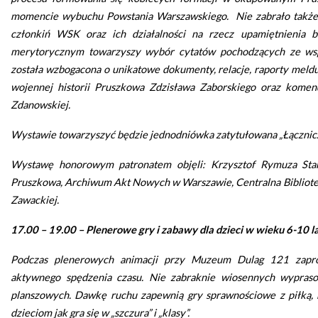
momencie wybuchu Powstania Warszawskiego. Nie zabrało także 
Seniorzy
członkiń WSK oraz ich działalności na rzecz upamiętnienia b
merytorycznym towarzyszy wybór cytatów pochodzących ze wsp
została wzbogacona o unikatowe dokumenty, relacje, raporty meldun
wojennej historii Pruszkowa Zdzisława Zaborskiego oraz kome
Zdanowskiej.
Wystawie towarzyszyć będzie jednodniówka zatytułowana „Łączniczk
Wystawę honorowym patronatem objęli: Krzysztof Rymuza Sta
Pruszkowa, Archiwum Akt Nowych w Warszawie, Centralna Bibliote
Zawackiej.
17.00 – 19.00 – Plenerowe gry i zabawy dla dzieci w wieku 6-10 l
Podczas plenerowych animacji przy Muzeum Dulag 121 zapr
aktywnego spędzenia czasu. Nie zabraknie wiosennych wyprasow
planszowych. Dawkę ruchu zapewnią gry sprawnościowe z piłką, 
dzieciom jak gra się w „szczura” i „klasy”.