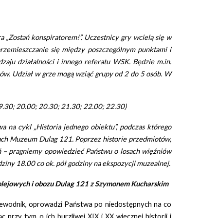
„Zostań konspiratorem!”. Uczestnicy gry wcielą się w
 przemieszczanie się między poszczególnym punktami i
aju działalności i innego referatu WSK. Będzie m.in.
ów. Udział w grze mogą wziąć grupy od 2 do 5 osób. W
9.30; 20.00; 20.30; 21.30; 22.00; 22.30)
 na cykl „Historia jednego obiektu”, podczas którego
orach Muzeum Dulag 121. Poprzez historie przedmiotów,
ń – pragniemy opowiedzieć Państwu o losach więźniów
iny 18.00 co ok. pół godziny na ekspozycji muzealnej.
olejowych i obozu Dulag 121 z Szymonem Kucharskim
rzewodnik, oprowadzi Państwa po niedostępnych na co
rzy tym o ich burzliwej XIX i XX wiecznej historii i