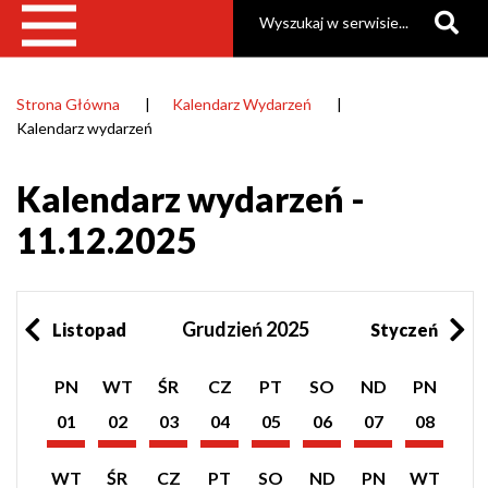
Szukaj
Strona Główna
Kalendarz Wydarzeń
Ścieżka
Kalendarz wydarzeń
nawigacyjna
Kalendarz wydarzeń -
11.12.2025
Grudzień 2025
Listopad
Styczeń
Pokaż
Pokaż
Pokaż
Pokaż
Pokaż
Pokaż
Pokaż
Pokaż
PN
WT
ŚR
CZ
PT
SO
ND
PN
listę
listę
listę
listę
listę
listę
listę
listę
wydarzeń
wydarzeń
wydarzeń
wydarzeń
wydarzeń
wydarzeń
wydarzeń
wydarzeń
01
02
03
04
05
06
07
08
z
z
z
z
z
z
z
z
Grudzień
Grudzień
Grudzień
Grudzień
Grudzień
Grudzień
Grudzień
Grudzień
dnia:
dnia:
dnia:
dnia:
dnia:
dnia:
dnia:
dnia:
2025
2025
2025
2025
2025
2025
2025
2025
Pokaż
Pokaż
Pokaż
Pokaż
Pokaż
Pokaż
Pokaż
Pokaż
WT
ŚR
CZ
PT
SO
ND
PN
WT
listę
listę
listę
listę
listę
listę
listę
listę