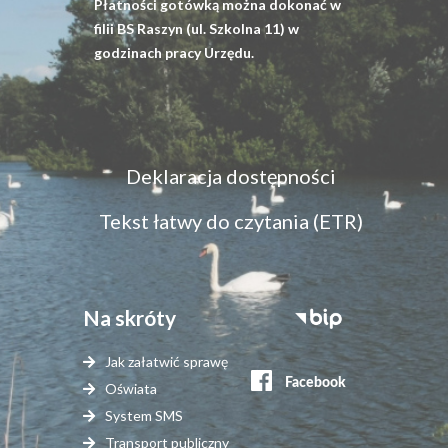
Płatności gotówką można dokonać w
filii BS Raszyn (ul. Szkolna 11) w
godzinach pracy Urzędu.
Menu
Deklaracja dostępności
dostępność
Tekst łatwy do czytania (ETR)
Na skróty
Stopka
serwisy
Jak załatwić sprawę
zewnętrzne
Oświata
System SMS
Transport publiczny