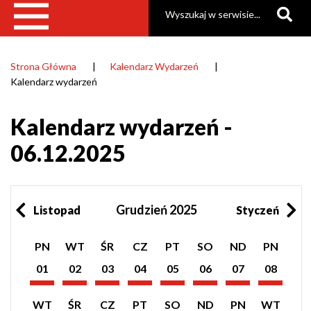
Szukaj
Strona Główna
Kalendarz Wydarzeń
Ścieżka
Kalendarz wydarzeń
nawigacyjna
Kalendarz wydarzeń -
06.12.2025
Grudzień 2025
Listopad
Styczeń
Pokaż
Pokaż
Pokaż
Pokaż
Pokaż
Pokaż
Pokaż
Pokaż
PN
WT
ŚR
CZ
PT
SO
ND
PN
listę
listę
listę
listę
listę
listę
listę
listę
wydarzeń
wydarzeń
wydarzeń
wydarzeń
wydarzeń
wydarzeń
wydarzeń
wydarzeń
01
02
03
04
05
06
07
08
z
z
z
z
z
z
z
z
Grudzień
Grudzień
Grudzień
Grudzień
Grudzień
Grudzień
Grudzień
Grudzień
dnia:
dnia:
dnia:
dnia:
dnia:
dnia:
dnia:
dnia:
2025
2025
2025
2025
2025
2025
2025
2025
Pokaż
Pokaż
Pokaż
Pokaż
Pokaż
Pokaż
Pokaż
Pokaż
WT
ŚR
CZ
PT
SO
ND
PN
WT
listę
listę
listę
listę
listę
listę
listę
listę