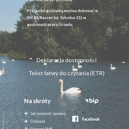
Płatności gotówką można dokonać w
filii BS Raszyn (ul. Szkolna 11) w
godzinach pracy Urzędu.
Menu
Deklaracja dostępności
dostępność
Tekst łatwy do czytania (ETR)
Na skróty
Stopka
serwisy
Jak załatwić sprawę
zewnętrzne
Oświata
System SMS