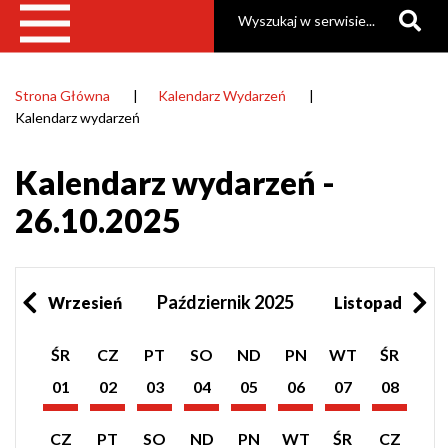
Szukaj
Strona Główna
Kalendarz Wydarzeń
Ścieżka
Kalendarz wydarzeń
nawigacyjna
Kalendarz wydarzeń -
26.10.2025
Październik 2025
Wrzesień
Listopad
Pokaż
Pokaż
Pokaż
Pokaż
Pokaż
Pokaż
Pokaż
Pokaż
ŚR
CZ
PT
SO
ND
PN
WT
ŚR
listę
listę
listę
listę
listę
listę
listę
listę
wydarzeń
wydarzeń
wydarzeń
wydarzeń
wydarzeń
wydarzeń
wydarzeń
wydarzeń
01
02
03
04
05
06
07
08
z
z
z
z
z
z
z
z
Październik
Październik
Październik
Październik
Październik
Październik
Październik
Październik
dnia:
dnia:
dnia:
dnia:
dnia:
dnia:
dnia:
dnia:
2025
2025
2025
2025
2025
2025
2025
2025
Pokaż
Pokaż
Pokaż
Pokaż
Pokaż
Pokaż
Pokaż
Pokaż
CZ
PT
SO
ND
PN
WT
ŚR
CZ
listę
listę
listę
listę
listę
listę
listę
listę