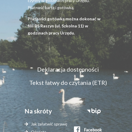
czynny w godzinach pracy Urzędu.
Płatność kartą i gotówką.
Płatności gotówką można dokonać w
filii BS Raszyn (ul. Szkolna 11) w
godzinach pracy Urzędu.
Menu
Deklaracja dostępności
dostępność
Tekst łatwy do czytania (ETR)
Na skróty
Stopka
serwisy
Jak załatwić sprawę
zewnętrzne
Oświata