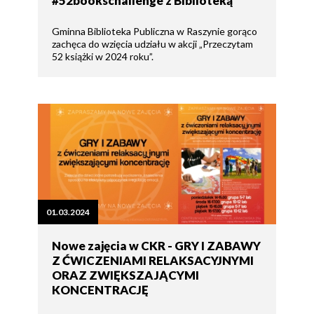
#52bookschallenge z Biblioteką
Gminna Biblioteka Publiczna w Raszynie gorąco
zachęca do wzięcia udziału w akcji „Przeczytam
52 książki w 2024 roku”.
01.03.2024
Nowe zajęcia w CKR - GRY I ZABAWY
Z ĆWICZENIAMI RELAKSACYJNYMI
ORAZ ZWIĘKSZAJĄCYMI
KONCENTRACJĘ