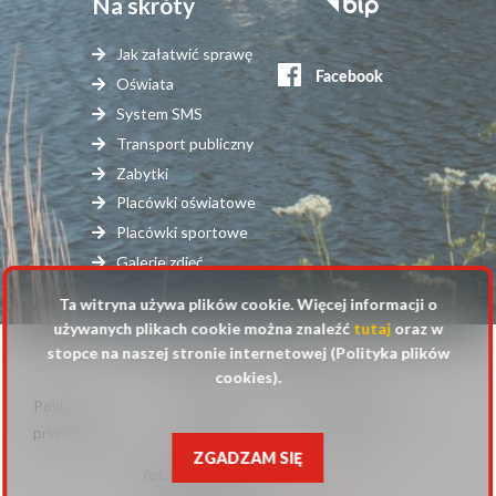
Na skróty
Stopka
serwisy
Jak załatwić sprawę
zewnętrzne
Oświata
System SMS
Transport publiczny
Zabytki
Placówki oświatowe
Placówki sportowe
Galerie zdjęć
Ta witryna używa plików cookie. Więcej informacji o
używanych plikach cookie można znaleźć
tutaj
oraz w
stopce na naszej stronie internetowej (Polityka plików
© 2025 Urząd Gminy Raszyn
cookies).
Polityka
Mapa
Polityka plików
Stopka
prywatności
strony
cookies
ZGADZAM SIĘ
fot. Anna Pluta