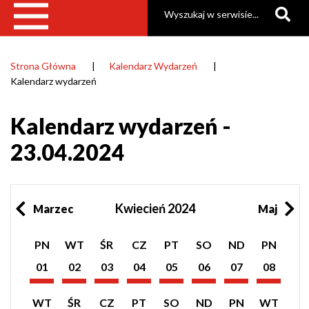
Szukaj
Strona Główna
Kalendarz Wydarzeń
Ścieżka
Kalendarz wydarzeń
nawigacyjna
Kalendarz wydarzeń -
23.04.2024
Kwiecień 2024
Marzec
Maj
Pokaż
Pokaż
Pokaż
Pokaż
Pokaż
Pokaż
Pokaż
Pokaż
PN
WT
ŚR
CZ
PT
SO
ND
PN
listę
listę
listę
listę
listę
listę
listę
listę
wydarzeń
wydarzeń
wydarzeń
wydarzeń
wydarzeń
wydarzeń
wydarzeń
wydarzeń
01
02
03
04
05
06
07
08
z
z
z
z
z
z
z
z
Kwiecień
Kwiecień
Kwiecień
Kwiecień
Kwiecień
Kwiecień
Kwiecień
Kwiecień
dnia:
dnia:
dnia:
dnia:
dnia:
dnia:
dnia:
dnia:
2024
2024
2024
2024
2024
2024
2024
2024
Pokaż
Pokaż
Pokaż
Pokaż
Pokaż
Pokaż
Pokaż
Pokaż
WT
ŚR
CZ
PT
SO
ND
PN
WT
listę
listę
listę
listę
listę
listę
listę
listę