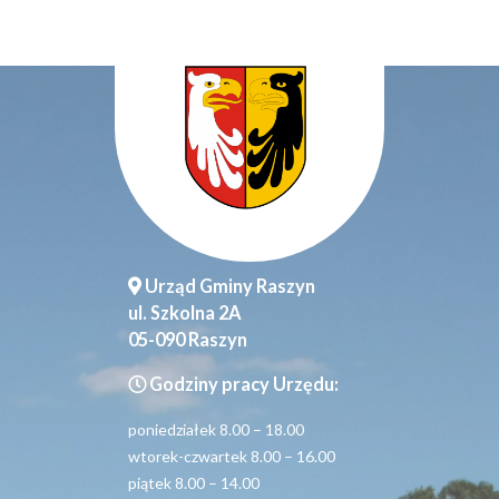
Urząd Gminy Raszyn
ul. Szkolna 2A
05-090 Raszyn
Godziny pracy Urzędu:
poniedziałek 8.00 – 18.00
wtorek-czwartek 8.00 – 16.00
piątek 8.00 – 14.00