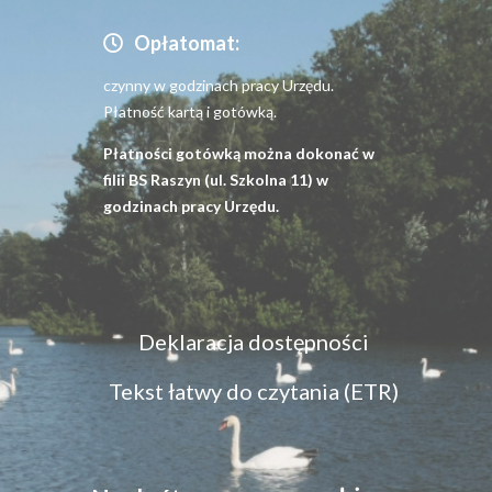
Opłatomat:
czynny w godzinach pracy Urzędu.
Płatność kartą i gotówką.
Płatności gotówką można dokonać w
filii BS Raszyn (ul. Szkolna 11) w
godzinach pracy Urzędu.
Menu
Deklaracja dostępności
dostępność
Tekst łatwy do czytania (ETR)