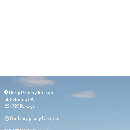
Seniorzy
Urząd Gminy Raszyn
ul. Szkolna 2A
05-090 Raszyn
Godziny pracy Urzędu:
poniedziałek 8.00 – 18.00