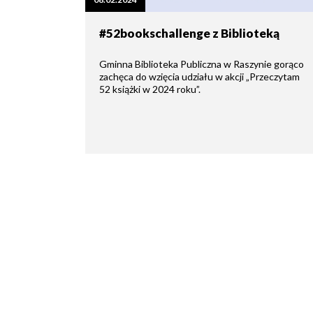
zdrowo
Ochrona
Środowiska
Will
Zamówienia
#52bookschallenge z Biblioteką
i
open
Publiczne
Organiz
Gospodarka
in
pozarz
Odpadami
new
Gminna Biblioteka Publiczna w Raszynie gorąco
window
zachęca do wzięcia udziału w akcji „Przeczytam
Eko
52 książki w 2024 roku”.
Raszyn
Policja
Oświata
Dostępność
Jednost
Zgłaszanie
OSP
awarii
Język
migowy
Parafie
System
w
SMS
Urzędzie
Publika
o
Konsultacje
Raszyni
społeczne
Planowane
wyłączenia