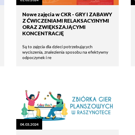
tne
Nowe zajęcia w CKR - GRY I ZABAWY
Z ĆWICZENIAMI RELAKSACYJNYMI
acje
ądowe
ORAZ ZWIĘKSZAJĄCYMI
KONCENTRACJĘ
Są to zajęcia dla dzieci potrzebujących
wyciszenia, znalezienia sposobu na efektywny
odpoczynek i re
ki
cje
e
04.03.2024