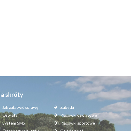
a skróty
Jak załatwić sprawę
Zabytki
Oświata
Placówki oświatowe
System SMS
Placówki sportowe
Transport publiczny
Galerie zdjęć