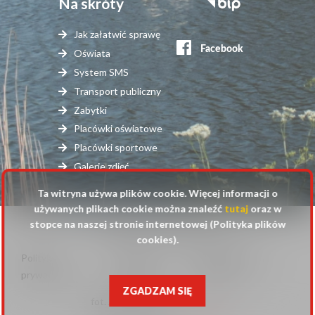
Na skróty
Stopka
serwisy
Jak załatwić sprawę
zewnętrzne
Oświata
System SMS
Transport publiczny
Zabytki
Placówki oświatowe
Placówki sportowe
Galerie zdjęć
Ta witryna używa plików cookie. Więcej informacji o
używanych plikach cookie można znaleźć
tutaj
oraz w
stopce na naszej stronie internetowej (Polityka plików
© 2025 Urząd Gminy Raszyn
cookies).
Polityka
Mapa
Polityka plików
Stopka
prywatności
strony
cookies
ZGADZAM SIĘ
fot. Anna Pluta