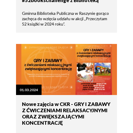
#52bookschallenge z Biblioteką
Gminna Biblioteka Publiczna w Raszynie gorąco
zachęca do wzięcia udziału w akcji „Przeczytam
52 książki w 2024 roku”.
01.03.2024
Nowe zajęcia w CKR - GRY I ZABAWY
Z ĆWICZENIAMI RELAKSACYJNYMI
ORAZ ZWIĘKSZAJĄCYMI
KONCENTRACJĘ