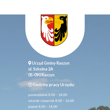
Urząd Gminy Raszyn
ul. Szkolna 2A
05-090 Raszyn
Godziny pracy Urzędu:
poniedziałek 8.00 – 18.00
wtorek-czwartek 8.00 – 16.00
piątek 8.00 – 14.00