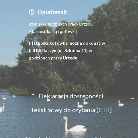
Opłatomat:
czynny w godzinach pracy Urzędu.
Płatność kartą i gotówką.
Płatności gotówką można dokonać w
filii BS Raszyn (ul. Szkolna 11) w
godzinach pracy Urzędu.
Menu
Deklaracja dostępności
dostępność
Tekst łatwy do czytania (ETR)