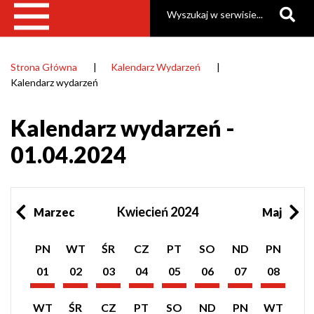
Szukaj
Strona Główna
Kalendarz Wydarzeń
Ścieżka
Kalendarz wydarzeń
nawigacyjna
Kalendarz wydarzeń -
01.04.2024
Kwiecień 2024
Marzec
Maj
Pokaż
Pokaż
Pokaż
Pokaż
Pokaż
Pokaż
Pokaż
Pokaż
PN
WT
ŚR
CZ
PT
SO
ND
PN
listę
listę
listę
listę
listę
listę
listę
listę
wydarzeń
wydarzeń
wydarzeń
wydarzeń
wydarzeń
wydarzeń
wydarzeń
wydarzeń
01
02
03
04
05
06
07
08
z
z
z
z
z
z
z
z
Kwiecień
Kwiecień
Kwiecień
Kwiecień
Kwiecień
Kwiecień
Kwiecień
Kwiecień
dnia:
dnia:
dnia:
dnia:
dnia:
dnia:
dnia:
dnia:
2024
2024
2024
2024
2024
2024
2024
2024
Pokaż
Pokaż
Pokaż
Pokaż
Pokaż
Pokaż
Pokaż
Pokaż
WT
ŚR
CZ
PT
SO
ND
PN
WT
listę
listę
listę
listę
listę
listę
listę
listę