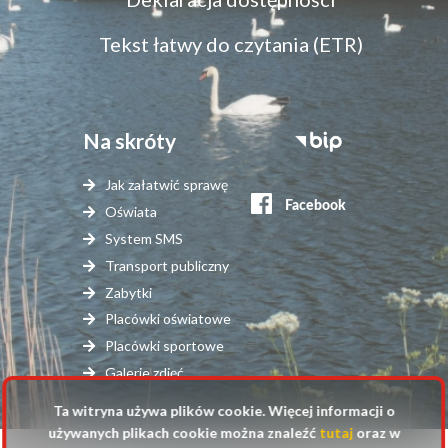
dostępność
Tekst łatwy do czytania (ETR)
Na skróty
Stopka
serwisy
Jak załatwić sprawę
zewnętrzne
Oświata
System SMS
Transport publiczny
Zabytki
Placówki oświatowe
Placówki sportowe
Galerie zdjęć
Ta witryna używa plików cookie. Więcej informacji o
używanych plikach cookie można znaleźć
tutaj
oraz w