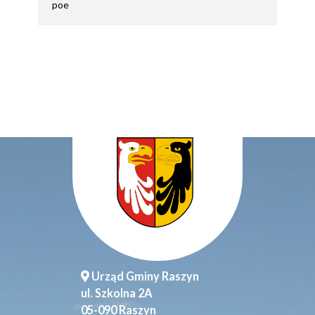
poe
Urząd Gminy Raszyn
ul. Szkolna 2A
05-090 Raszyn