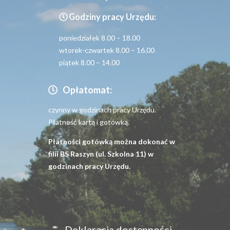
Godziny pracy Urzędu:
poniedziałek 8.00 – 18.00
wtorek-czwartek 8.00 – 16.00
piątek 8.00 – 14.00
Opłatomat:
czynny w godzinach pracy Urzędu.
Płatność kartą i gotówką.
Płatności gotówką można dokonać w
filii BS Raszyn (ul. Szkolna 11) w
godzinach pracy Urzędu.
Menu
Deklaracja dostępności