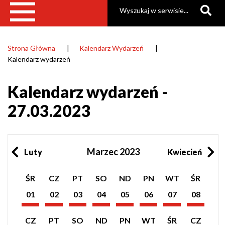
Szukaj
Strona Główna
Kalendarz Wydarzeń
Ścieżka
Kalendarz wydarzeń
nawigacyjna
Kalendarz wydarzeń -
27.03.2023
Marzec 2023
Luty
Kwiecień
Pokaż
Pokaż
Pokaż
Pokaż
Pokaż
Pokaż
Pokaż
Pokaż
ŚR
CZ
PT
SO
ND
PN
WT
ŚR
listę
listę
listę
listę
listę
listę
listę
listę
wydarzeń
wydarzeń
wydarzeń
wydarzeń
wydarzeń
wydarzeń
wydarzeń
wydarzeń
01
02
03
04
05
06
07
08
z
z
z
z
z
z
z
z
Marzec
Marzec
Marzec
Marzec
Marzec
Marzec
Marzec
Marzec
dnia:
dnia:
dnia:
dnia:
dnia:
dnia:
dnia:
dnia:
2023
2023
2023
2023
2023
2023
2023
2023
Pokaż
Pokaż
Pokaż
Pokaż
Pokaż
Pokaż
Pokaż
Pokaż
CZ
PT
SO
ND
PN
WT
ŚR
CZ
listę
listę
listę
listę
listę
listę
listę
listę