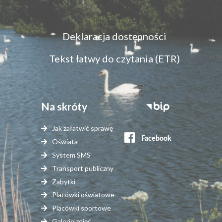
Menu
Deklaracja dostępności
dostępność
Tekst łatwy do czytania (ETR)
Na skróty
Stopka
serwisy
Jak załatwić sprawę
zewnętrzne
Oświata
System SMS
Transport publiczny
Zabytki
Placówki oświatowe
Placówki sportowe
Galerie zdjęć