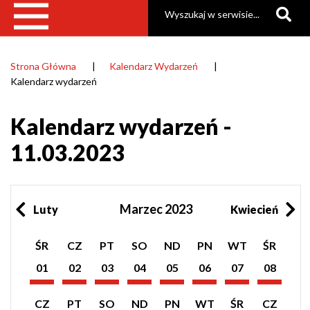
Szukaj
Strona Główna
Kalendarz Wydarzeń
Ścieżka
Kalendarz wydarzeń
nawigacyjna
Kalendarz wydarzeń -
11.03.2023
Marzec 2023
Luty
Kwiecień
Pokaż
Pokaż
Pokaż
Pokaż
Pokaż
Pokaż
Pokaż
Pokaż
ŚR
CZ
PT
SO
ND
PN
WT
ŚR
listę
listę
listę
listę
listę
listę
listę
listę
wydarzeń
wydarzeń
wydarzeń
wydarzeń
wydarzeń
wydarzeń
wydarzeń
wydarzeń
01
02
03
04
05
06
07
08
z
z
z
z
z
z
z
z
Marzec
Marzec
Marzec
Marzec
Marzec
Marzec
Marzec
Marzec
dnia:
dnia:
dnia:
dnia:
dnia:
dnia:
dnia:
dnia:
2023
2023
2023
2023
2023
2023
2023
2023
Pokaż
Pokaż
Pokaż
Pokaż
Pokaż
Pokaż
Pokaż
Pokaż
CZ
PT
SO
ND
PN
WT
ŚR
CZ
listę
listę
listę
listę
listę
listę
listę
listę