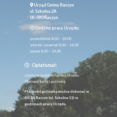
Urząd Gminy Raszyn
ul. Szkolna 2A
05-090 Raszyn
Godziny pracy Urzędu:
poniedziałek 8.00 – 18.00
wtorek-czwartek 8.00 – 16.00
piątek 8.00 – 14.00
Opłatomat:
czynny w godzinach pracy Urzędu.
Płatność kartą i gotówką.
Płatności gotówką można dokonać w
filii BS Raszyn (ul. Szkolna 11) w
godzinach pracy Urzędu.