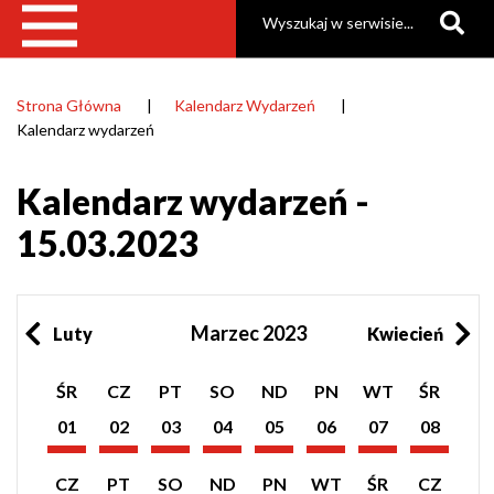
Szukaj
Strona Główna
Kalendarz Wydarzeń
Ścieżka
Kalendarz wydarzeń
nawigacyjna
Kalendarz wydarzeń -
15.03.2023
Marzec 2023
Luty
Kwiecień
Pokaż
Pokaż
Pokaż
Pokaż
Pokaż
Pokaż
Pokaż
Pokaż
ŚR
CZ
PT
SO
ND
PN
WT
ŚR
listę
listę
listę
listę
listę
listę
listę
listę
wydarzeń
wydarzeń
wydarzeń
wydarzeń
wydarzeń
wydarzeń
wydarzeń
wydarzeń
01
02
03
04
05
06
07
08
z
z
z
z
z
z
z
z
Marzec
Marzec
Marzec
Marzec
Marzec
Marzec
Marzec
Marzec
dnia:
dnia:
dnia:
dnia:
dnia:
dnia:
dnia:
dnia:
2023
2023
2023
2023
2023
2023
2023
2023
Pokaż
Pokaż
Pokaż
Pokaż
Pokaż
Pokaż
Pokaż
Pokaż
CZ
PT
SO
ND
PN
WT
ŚR
CZ
listę
listę
listę
listę
listę
listę
listę
listę