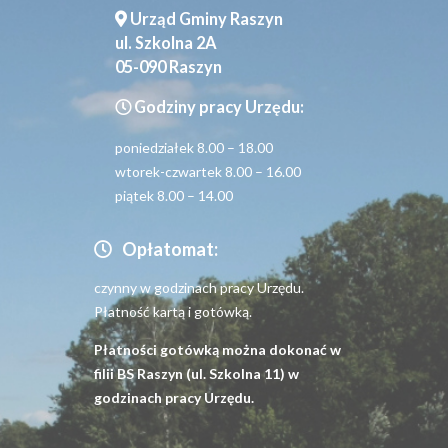
Urząd Gminy Raszyn
ul. Szkolna 2A
05-090 Raszyn
Godziny pracy Urzędu:
poniedziałek 8.00 – 18.00
wtorek-czwartek 8.00 – 16.00
piątek 8.00 – 14.00
Opłatomat:
czynny w godzinach pracy Urzędu.
Płatność kartą i gotówką.
Płatności gotówką można dokonać w
filii BS Raszyn (ul. Szkolna 11) w
godzinach pracy Urzędu.