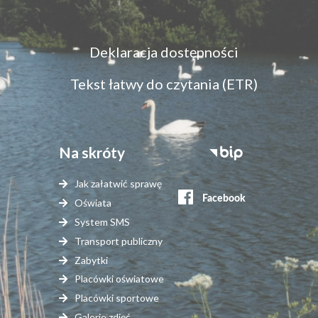
Menu
Deklaracja dostępności
dostępność
Tekst łatwy do czytania (ETR)
Na skróty
Stopka
serwisy
Jak załatwić sprawę
zewnętrzne
Oświata
System SMS
Transport publiczny
Zabytki
Placówki oświatowe
Placówki sportowe
Galerie zdjęć