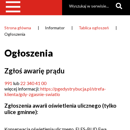
Szukaj
Strona główna
Informator
Tablica ogłoszeń
Ścieżka
Ogłoszenia
nawigacyjna
Ogłoszenia
Zgłoś awarię prądu
991
lub
22 340 41 00
więcej informacji:
https://pgedystrybucja.pl/strefa-
klienta/gdy-zgasnie-swiatlo
Zgłoszenia awarii oświetlenia ulicznego (tylko
ulice gminne):
Konserwacja oświetlenia ulicznego, ELES-BUD Ewa