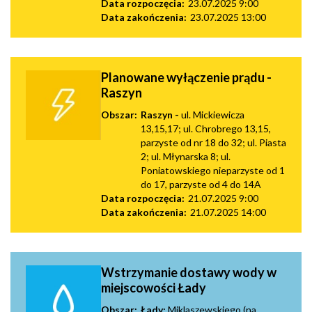
Data rozpoczęcia:
23.07.2025 9:00
Data zakończenia:
23.07.2025 13:00
Planowane wyłączenie prądu -
Raszyn
Obszar:
Raszyn -
ul. Mickiewicza
13,15,17; ul. Chrobrego 13,15,
parzyste od nr 18 do 32; ul. Piasta
2; ul. Młynarska 8; ul.
Poniatowskiego nieparzyste od 1
do 17, parzyste od 4 do 14A
Data rozpoczęcia:
21.07.2025 9:00
Data zakończenia:
21.07.2025 14:00
Wstrzymanie dostawy wody w
miejscowości Łady
Obszar:
Łady:
Miklaszewskiego
(na