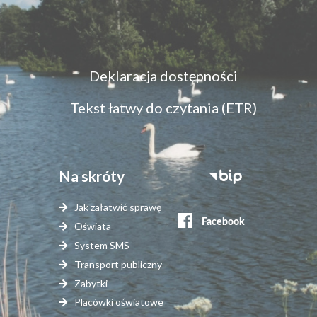
Menu
Deklaracja dostępności
dostępność
Tekst łatwy do czytania (ETR)
Na skróty
Stopka
serwisy
Jak załatwić sprawę
zewnętrzne
Oświata
System SMS
Transport publiczny
Zabytki
Placówki oświatowe