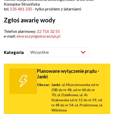
Konopka-Strusińska
tel.
535 481 335
- tylko problem z latarniami
Zgłoś awarię wody
Telefon alarmowy:
22 716 32 55
e-mail:
ekoraszyn@ekoraszyn.pl
Kategoria
Planowane wyłączenie prądu -
Janki
Obszar:
Janki
: ul. Mszczonowska od nr
20B do nr 48, od nr 60 do nr
70; ul. Działkowa; ul. Al.
Krakowska od nr 15 do nr 59, od
nr 48 do nr 54; ul. Przelotowa; ul.
Wiśniowa