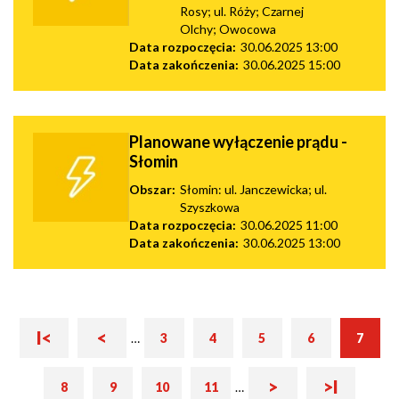
Rosy; ul. Róży; Czarnej
Olchy; Owocowa
Data rozpoczęcia:
30.06.2025 13:00
Data zakończenia:
30.06.2025 15:00
Planowane wyłączenie prądu -
Słomin
Obszar:
Słomin: ul. Janczewicka; ul.
Szyszkowa
Data rozpoczęcia:
30.06.2025 11:00
Data zakończenia:
30.06.2025 13:00
Pierwsza
Poprzednia
I<
<
Bieżąca
Stronicowanie
…
3
4
5
6
7
Strona
Strona
Strona
Strona
strona
strona
strona
Następna
Ostatnia
>
>I
8
9
10
11
…
Strona
Strona
Strona
Strona