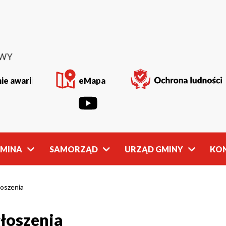
ie awarii
eMapa
GMINA
SAMORZĄD
URZĄD GMINY
KO
Rada
Władze
Gminy
Gminy
oszenia
łoszenia
owości
Młodzieżowa
Referaty
Rada Gminy