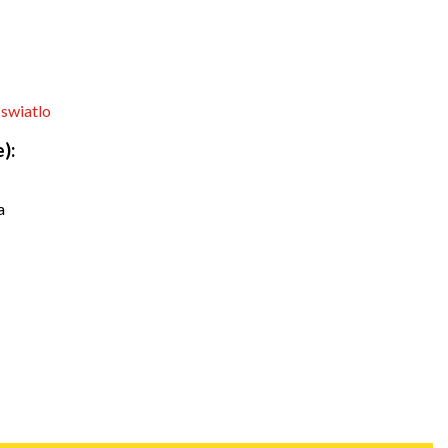
-swiatlo
):
a