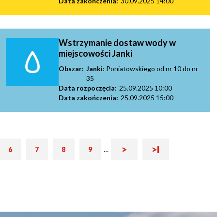
Data zakończenia:
30.09.2025 14:00
Wstrzymanie dostaw wody w
miejscowości Janki
Obszar:
Janki
: Poniatowskiego od nr 10 do nr
35
Data rozpoczęcia:
25.09.2025 10:00
Data zakończenia:
25.09.2025 15:00
Następna
Ostatnia
>
>I
onicowanie
6
7
8
9
…
Strona
Strona
Strona
Strona
strona
strona