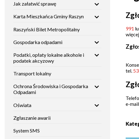
Jak załatwić sprawę
Mieszkańca
nawigacja
Gminy
Histori
Zgł
Raszyn
Karta Mieszkańca Gminy Raszyn
Studium
uwarunkowań
i
991
l
Zabytki
Raszyński Bilet Metropolitalny
Raszyński
kierunków
więcej
Bilet
zagospodarowania
Metropolitalny
przestrzennego
Gospodarka odpadami
Zgłos
Placów
oświat
Podatki, opłaty lokalne alkohole i
Gospodarka
Fundusze
podatek akcyzowy
odpadami
zewnętrzne
Konse
Instytuc
tel.
53
Transport lokalny
kultury
Podatki,
Nieodpłatna
Zgł
Ochrona Środowiska i Gospodarka
opłaty
Pomoc
lokalne
Prawna
Odpadami
Placów
alkohole i
dla
opieku
Telef
podatek
mieszkańców
e-mail
Oświata
akcyzowy
Gminy
Raszyn
Placów
Zgłaszanie awarii
sporto
Kate
Transport
lokalny
Tablica
System SMS
ogłoszeń
Placów