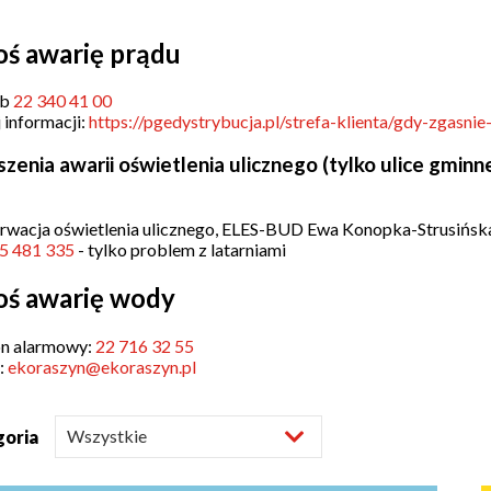
a
Struktura
oś awarię prądu
Sołectwa
organizacyjna
ub
22 340 41 00
Statut
Jak
 informacji:
https://pgedystrybucja.pl/strefa-klienta/gdy-zgasnie
Gminy
załatwić
sprawę
zenia awarii oświetlenia ulicznego (tylko ulice gminne
ki
owe
Will
Zarządzenia
open
Wójta
Zarządzenia
rwacja oświetlenia ulicznego, ELES-BUD Ewa Konopka-Strusińsk
in
Wójta
je
5 481 335
- tylko problem z latarniami
new
window
oś awarię wody
ki
ńcze
on alarmowy:
22 716 32 55
:
ekoraszyn@ekoraszyn.pl
ki
we
goria
ki