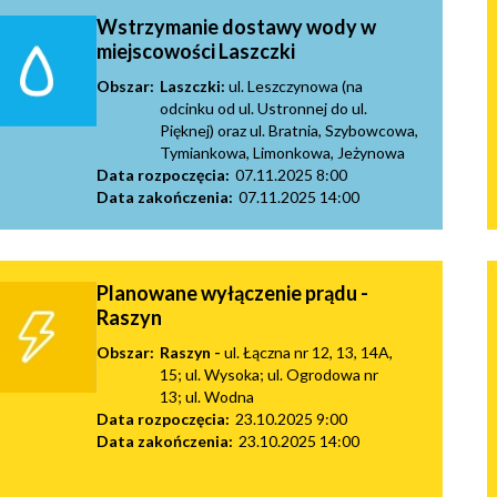
tne
Wstrzymanie dostawy wody w
miejscowości Laszczki
acje
Obszar:
Laszczki:
ul. Leszczynowa (na
ądowe
odcinku od ul. Ustronnej do ul.
Pięknej) oraz ul. Bratnia, Szybowcowa,
Tymiankowa, Limonkowa, Jeżynowa
Data rozpoczęcia:
07.11.2025 8:00
Data zakończenia:
07.11.2025 14:00
ki
Planowane wyłączenie prądu -
Raszyn
Obszar:
Raszyn -
ul. Łączna nr 12, 13, 14A,
cje
15; ul. Wysoka; ul. Ogrodowa nr
13; ul. Wodna
e
Data rozpoczęcia:
23.10.2025 9:00
Data zakończenia:
23.10.2025 14:00