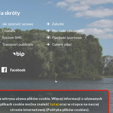
a skróty
Jak załatwić sprawę
Zabytki
Oświata
Placówki oświatowe
System SMS
Placówki sportowe
Transport publiczny
Galerie zdjęć
topka
erwisy
ewnętrzne
a witryna używa plików cookie. Więcej informacji o używanych
plikach cookie można znaleźć
tutaj
oraz w stopce na naszej
stronie internetowej (Polityka plików cookies).