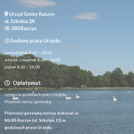
Urząd Gminy Raszyn
ul. Szkolna 2A
05-090 Raszyn
Godziny pracy Urzędu:
poniedziałek 8.00 – 18.00
wtorek-czwartek 8.00 – 16.00
piątek 8.00 – 14.00
Opłatomat:
czynny w godzinach pracy Urzędu.
Płatność kartą i gotówką.
Płatności gotówką można dokonać w
filii BS Raszyn (ul. Szkolna 11) w
godzinach pracy Urzędu.