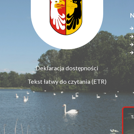
N
Menu
Deklaracja dostępności
S
dostępność
s
Tekst łatwy do czytania (ETR)
z
T