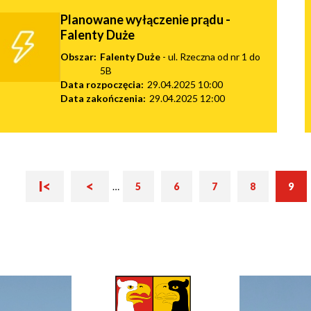
Planowane wyłączenie prądu -
Falenty Duże
Obszar:
Falenty Duże
- ul. Rzeczna od nr 1 do
5B
Data rozpoczęcia:
29.04.2025 10:00
Data zakończenia:
29.04.2025 12:00
Pierwsza
Poprzednia
I<
<
Bieżąc
Str
…
5
6
7
8
9
Strona
Strona
Strona
Strona
strona
strona
strona