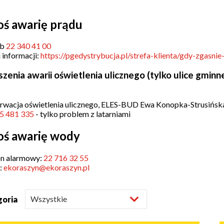
a
Struktura
oś awarię prądu
Sołectwa
organizacyjna
ub
22 340 41 00
Statut
Jak
 informacji:
https://pgedystrybucja.pl/strefa-klienta/gdy-zgasnie
Gminy
załatwić
sprawę
zenia awarii oświetlenia ulicznego (tylko ulice gminne
ki
owe
Will
Zarządzenia
open
Wójta
Zarządzenia
rwacja oświetlenia ulicznego, ELES-BUD Ewa Konopka-Strusińsk
in
Wójta
je
5 481 335
- tylko problem z latarniami
new
window
oś awarię wody
ki
ńcze
on alarmowy:
22 716 32 55
:
ekoraszyn@ekoraszyn.pl
ki
we
goria
ki