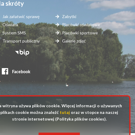
a skróty
Jak załatwić sprawę
Zabytki
Oświata
Placówki oświatowe
System SMS
Placówki sportowe
Transport publiczny
Galerie zdjęć
topka
erwisy
ewnętrzne
a witryna używa plików cookie. Więcej informacji o używanych
plikach cookie można znaleźć
tutaj
oraz w stopce na naszej
stronie internetowej (Polityka plików cookies).