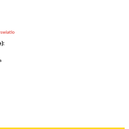
-swiatlo
):
a