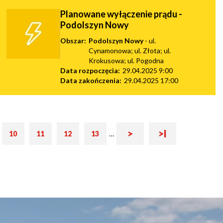
Planowane wyłączenie prądu -
Podolszyn Nowy
Obszar:
Podolszyn Nowy
- ul.
Cynamonowa; ul. Złota; ul.
Krokusowa; ul. Pogodna
Data rozpoczęcia:
29.04.2025 9:00
Data zakończenia:
29.04.2025 17:00
Następna
Ostatnia
a
>
>I
onicowanie
10
11
12
13
…
Strona
Strona
Strona
Strona
strona
strona