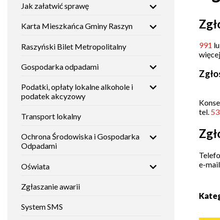
Jak załatwić sprawę
Mieszkańca
nawigacja
Gminy
Histori
Zgł
Raszyn
Karta Mieszkańca Gminy Raszyn
Studium
uwarunkowań
i
991
l
Zabytki
Raszyński Bilet Metropolitalny
Raszyński
kierunków
więcej
Bilet
zagospodarowania
Metropolitalny
przestrzennego
Gospodarka odpadami
Zgłos
Placów
oświat
Podatki, opłaty lokalne alkohole i
Gospodarka
Fundusze
podatek akcyzowy
odpadami
zewnętrzne
Konse
Instytuc
tel.
53
Transport lokalny
kultury
Podatki,
Nieodpłatna
Zgł
Ochrona Środowiska i Gospodarka
opłaty
Pomoc
lokalne
Prawna
Odpadami
Placów
alkohole i
dla
opieku
Telef
podatek
mieszkańców
e-mail
Oświata
akcyzowy
Gminy
Raszyn
Placów
Zgłaszanie awarii
sporto
Kate
Transport
lokalny
Tablica
System SMS
ogłoszeń
Placów