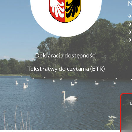
N
Menu
Deklaracja dostępności
S
dostępność
s
Tekst łatwy do czytania (ETR)
z
T