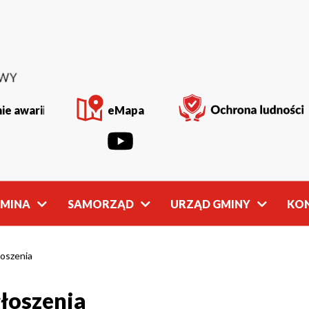
ie awarii
eMapa
GMINA
SAMORZĄD
URZĄD GMINY
KO
Rada
Władze
Gminy
Gminy
oszenia
łoszenia
owości
Młodzieżowa
Referaty
Rada Gminy