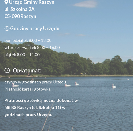
Urząd Gminy Raszyn
ul. Szkolna 2A
05-090 Raszyn
Godziny pracy Urzędu:
poniedziałek 8.00 – 18.00
wtorek-czwartek 8.00 – 16.00
piątek 8.00 – 14.00
Opłatomat:
czynny w godzinach pracy Urzędu.
Płatność kartą i gotówką.
Płatności gotówką można dokonać w
filii BS Raszyn (ul. Szkolna 11) w
godzinach pracy Urzędu.