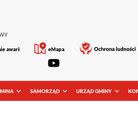
ie awarii
eMapa
GMINA
SAMORZĄD
URZĄD GMINY
KO
Rada
Władze
Gminy
Gminy
owości
Młodzieżowa
Referaty
Rada Gminy