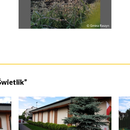
tne
acje
ądowe
ki
wietlik”
cje
e