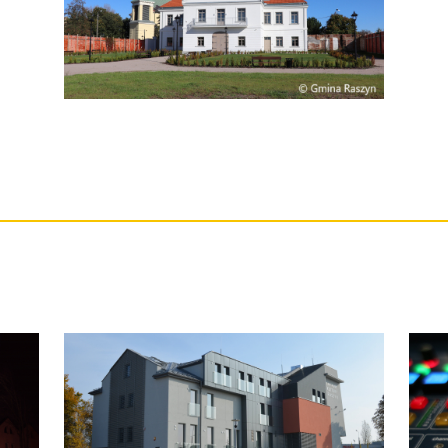
tne
acje
ądowe
ki
cje
e