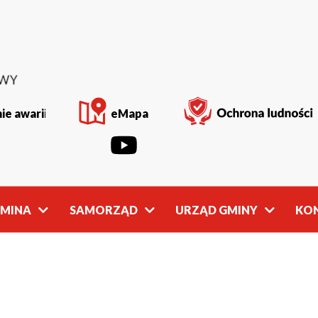
ie awarii
eMapa
GMINA
SAMORZĄD
URZĄD GMINY
KO
Rada
Władze
Gminy
Gminy
owości
Młodzieżowa
Referaty
Rada Gminy