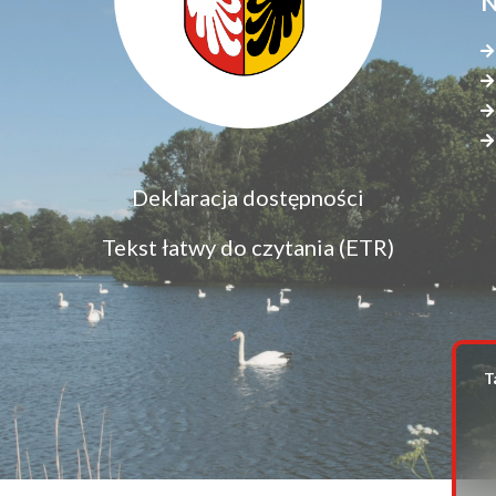
N
Menu
Deklaracja dostępności
S
dostępność
s
Tekst łatwy do czytania (ETR)
z
T