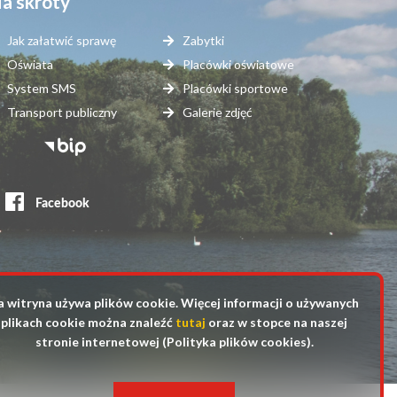
a skróty
Jak załatwić sprawę
Zabytki
Oświata
Placówki oświatowe
System SMS
Placówki sportowe
Transport publiczny
Galerie zdjęć
topka
erwisy
ewnętrzne
a witryna używa plików cookie. Więcej informacji o używanych
plikach cookie można znaleźć
tutaj
oraz w stopce na naszej
stronie internetowej (Polityka plików cookies).