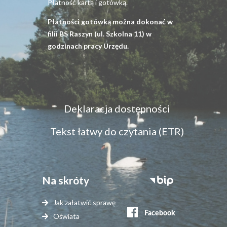
Płatność kartą i gotówką.
Płatności gotówką można dokonać w
filii BS Raszyn (ul. Szkolna 11) w
godzinach pracy Urzędu.
Menu
Deklaracja dostępności
dostępność
Tekst łatwy do czytania (ETR)
Na skróty
Stopka
serwisy
Jak załatwić sprawę
zewnętrzne
Oświata