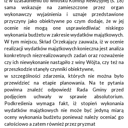
iż w uzasadnieniu do wniosku Komisji Rewizyjnej (s. 18)
sama wskazuje na zamieszczone przez organ
wykonawczy wyjaśnienia i uznaje przedstawione
przyczyny jako obiektywne po czym dodaje, że w jej
ocenie nie mogą one usprawiedliwiać niskiego
wykonania budżetu w zakresie wydatków majątkowych.
W tym miejscu, Skład Orzekający zauważa, iż w ocenie
realizacji wydatków majątkowych konieczna jest analiza
konkretnych niezrealizowanych zadań oraz rozważenie
czy ich niewykonanie nastąpiło z winy Wójta, czy też na
przeszkodzie stanęły czynniki obiektywne,
w szczególności zdarzenia, których nie można było
przewidzieć na etapie planowania. Na te pytania
powinna znaleźć odpowiedź Rada Gminy przed
podjęciem uchwały w sprawie absolutorium.
Podkreślenia wymaga fakt, iż stopień wykonania
wydatków majątkowych nie może być jedyną miarą
oceny wykonania budżetu ponieważ należy oceniać go
całościowo a zatem również przez pryzmat