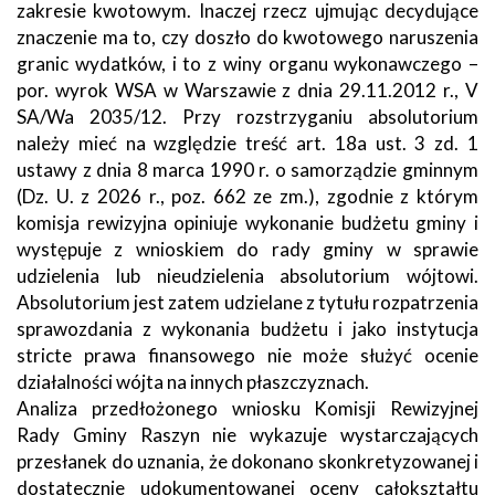
zakresie kwotowym. Inaczej rzecz ujmując decydujące
znaczenie ma to, czy doszło do kwotowego naruszenia
granic wydatków, i to z winy organu wykonawczego –
por. wyrok WSA w Warszawie z dnia 29.11.2012 r., V
SA/Wa 2035/12. Przy rozstrzyganiu absolutorium
należy mieć na względzie treść art. 18a ust. 3 zd. 1
ustawy z dnia 8 marca 1990 r. o samorządzie gminnym
(Dz. U. z 2026 r., poz. 662 ze zm.), zgodnie z którym
komisja rewizyjna opiniuje wykonanie budżetu gminy i
występuje z wnioskiem do rady gminy w sprawie
udzielenia lub nieudzielenia absolutorium wójtowi.
Absolutorium jest zatem udzielane z tytułu rozpatrzenia
sprawozdania z wykonania budżetu i jako instytucja
stricte prawa finansowego nie może służyć ocenie
działalności wójta na innych płaszczyznach.
Analiza przedłożonego wniosku Komisji Rewizyjnej
Rady Gminy Raszyn nie wykazuje wystarczających
przesłanek do uznania, że dokonano skonkretyzowanej i
dostatecznie udokumentowanej oceny całokształtu