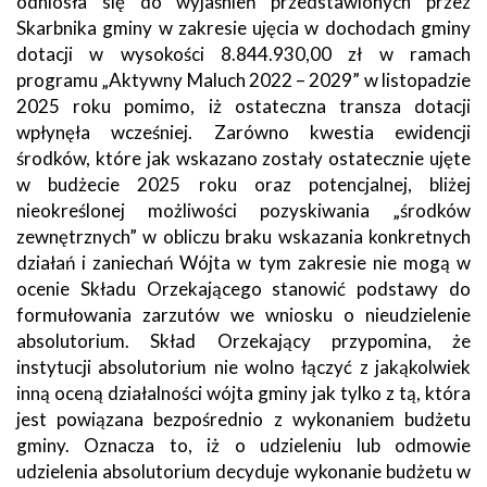
odniosła się do wyjaśnień przedstawionych przez
Skarbnika gminy w zakresie ujęcia w dochodach gminy
dotacji w wysokości 8.844.930,00 zł w ramach
programu „Aktywny Maluch 2022 – 2029” w listopadzie
2025 roku pomimo, iż ostateczna transza dotacji
wpłynęła wcześniej. Zarówno kwestia ewidencji
środków, które jak wskazano zostały ostatecznie ujęte
w budżecie 2025 roku oraz potencjalnej, bliżej
nieokreślonej możliwości pozyskiwania „środków
zewnętrznych” w obliczu braku wskazania konkretnych
działań i zaniechań Wójta w tym zakresie nie mogą w
ocenie Składu Orzekającego stanowić podstawy do
formułowania zarzutów we wniosku o nieudzielenie
absolutorium. Skład Orzekający przypomina, że
instytucji absolutorium nie wolno łączyć z jakąkolwiek
inną oceną działalności wójta gminy jak tylko z tą, która
jest powiązana bezpośrednio z wykonaniem budżetu
gminy. Oznacza to, iż o udzieleniu lub odmowie
udzielenia absolutorium decyduje wykonanie budżetu w