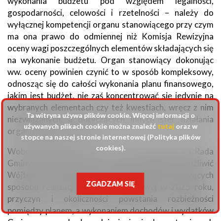
wykonania budżetu pod względem legalności,
gospodarności, celowości i rzetelności – należy do
wyłącznej kompetencji organu stanowiącego przy czym
ma ona prawo do odmiennej niż Komisja Rewizyjna
oceny wagi poszczególnych elementów składających się
na wykonanie budżetu. Organ stanowiący dokonując
ww. oceny powinien czynić to w sposób kompleksowy,
odnosząc się do całości wykonania planu finansowego,
jakim jest budżet, nie zaś koncentrować się jedynie na
wybranych elementach czy też kwestiach, wręcz z nim
Ta witryna używa plików cookie. Więcej informacji o
niezwiązanych, a dotyczących innych sfer działania
używanych plikach cookie można znaleźć
tutaj
oraz w
organu wykonawczego.
stopce na naszej stronie internetowej (Polityka plików
cookies).
Wobec powyższego w toku sesji absolutoryjnej Rada
Gminy Raszyn powinna przede wszystkim umożliwić
Wójtowi Gminy Raszyn złożenie wyjaśnień dotyczących
ZGADZAM SIĘ
sposobu realizacji uchwały budżetowej w 2025 roku,
przyczyn i okoliczności powstania rozbieżności
pomiędzy planem, a wykonaniem dochodów i wydatków