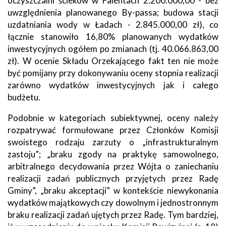
oczyszczalni ścieków w Falentach 2.200.000,00 - bez
uwzględnienia planowanego By-passa; budowa stacji
uzdatniania wody w Ładach - 2.845.000,00 zł), co
łącznie stanowiło 16,80% planowanych wydatków
inwestycyjnych ogółem po zmianach (tj. 40.066.863,00
zł). W ocenie Składu Orzekającego fakt ten nie może
być pomijany przy dokonywaniu oceny stopnia realizacji
zarówno wydatków inwestycyjnych jak i całego
budżetu.
Podobnie w kategoriach subiektywnej, oceny należy
rozpatrywać formułowane przez Członków Komisji
swoistego rodzaju zarzuty o „infrastrukturalnym
zastoju”; „braku zgody na praktykę samowolnego,
arbitralnego decydowania przez Wójta o zaniechaniu
realizacji zadań publicznych przyjętych przez Radę
Gminy”, „braku akceptacji” w kontekście niewykonania
wydatków majątkowych czy dowolnym i jednostronnym
braku realizacji zadań ujętych przez Radę. Tym bardziej,