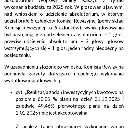
absolutorium Wójtowi Gminy Raszyn z tytułu
wykonania budżetu za 2025 rok. W głosowaniu jawnym,
nad wnioskiem o udzielenie absolutorium, w którym
udział brało 5 członków Komisji Rewizyjnej (pełny skład
Komisji Rewizyjnej to 6 członków), wynik głosowania
był następujący za udzieleniem absolutorium – 1 głos,
przeciw udzieleniu absolutorium – 3 głosy, głosów
wstrzymujących się – 1 głos, jeden radny nieobecny na
posiedzeniu.
W uzasadnieniu złożonego wniosku, Komisja Rewizyjna
podniosła zarzuty dotyczące niepełnego wykonania
wydatków majątkowych tj.:
cyt. „Realizacja zadań inwestycyjnych kwotowo na
poziomie 60,05 % planu na dzień 31.12.2025 i
zaledwie 49,46% pierwotnego planu na dzień
1.01.2025 r nie jest akceptowalna.
Z analizy tabeli obrazującej wykonanie zadań