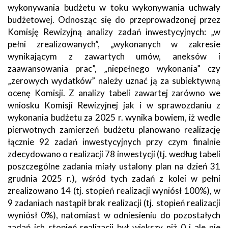
wykonywania budżetu w toku wykonywania uchwały
budżetowej. Odnosząc się do przeprowadzonej przez
Komisję Rewizyjną analizy zadań inwestycyjnych: „w
pełni zrealizowanych”, „wykonanych w zakresie
wynikającym z zawartych umów, aneksów i
zaawansowania prac”, „niepełnego wykonania” czy
„zerowych wydatków” należy uznać ją za subiektywną
ocenę Komisji. Z analizy tabeli zawartej zarówno we
wniosku Komisji Rewizyjnej jak i w sprawozdaniu z
wykonania budżetu za 2025 r. wynika bowiem, iż wedle
pierwotnych zamierzeń budżetu planowano realizację
łącznie 92 zadań inwestycyjnych przy czym finalnie
zdecydowano o realizacji 78 inwestycji (tj. według tabeli
poszczególne zadania miały ustalony plan na dzień 31
grudnia 2025 r.), wśród tych zadań z kolei w pełni
zrealizowano 14 (tj. stopień realizacji wyniósł 100%), w
9 zadaniach nastąpił brak realizacji (tj. stopień realizacji
wyniósł 0%), natomiast w odniesieniu do pozostałych
zadań ich stopień realizacji był większy niż 0 i ale nie