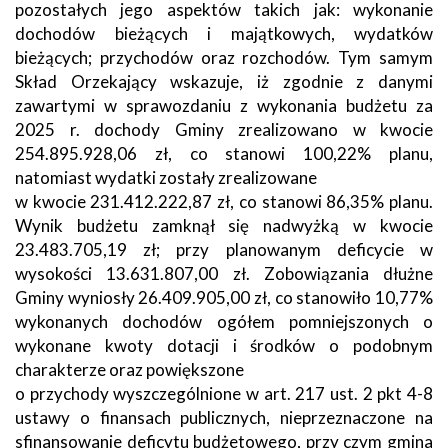
pozostałych jego aspektów takich jak: wykonanie
dochodów bieżących i majątkowych, wydatków
bieżących; przychodów oraz rozchodów. Tym samym
Skład Orzekający wskazuje, iż zgodnie z danymi
zawartymi w sprawozdaniu z wykonania budżetu za
2025 r. dochody Gminy zrealizowano w kwocie
254.895.928,06 zł, co stanowi 100,22% planu,
natomiast wydatki zostały zrealizowane
w kwocie 231.412.222,87 zł, co stanowi 86,35% planu.
Wynik budżetu zamknął się nadwyżką w kwocie
23.483.705,19 zł; przy planowanym deficycie w
wysokości 13.631.807,00 zł. Zobowiązania dłużne
Gminy wyniosły 26.409.905,00 zł, co stanowiło 10,77%
wykonanych dochodów ogółem pomniejszonych o
wykonane kwoty dotacji i środków o podobnym
charakterze oraz powiększone
o przychody wyszczególnione w art. 217 ust. 2 pkt 4-8
ustawy o finansach publicznych, nieprzeznaczone na
sfinansowanie deficytu budżetowego, przy czym gmina