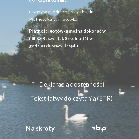
czynny w godzinach pracy Urzędu.
Płatność kartą i gotówką.
Płatności gotówką można dokonać w
filii BS Raszyn (ul. Szkolna 11) w
godzinach pracy Urzędu.
Menu
Deklaracja dostępności
dostępność
Tekst łatwy do czytania (ETR)
Na skróty
Stopka