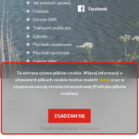
serwisy
Jak załatwić sprawę
zewnętrzne
Oświata
System SMS
Transport publiczny
Zabytki
Placówki oświatowe
Placówki sportowe
Galerie zdjęć
Ta witryna używa plików cookie. Więcej informacji o
używanych plikach cookie można znaleźć
tutaj
oraz w
stopce na naszej stronie internetowej (Polityka plików
© 2025 Urząd Gminy Raszyn
cookies).
Polityka
Mapa
Polityka plików
Stopka
prywatności
strony
cookies
ZGADZAM SIĘ
fot. Anna Pluta
Projekt i wykonanie:
Will
Vobacom
open