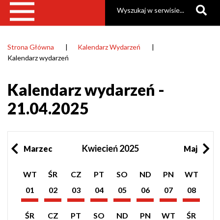
Szukaj
Strona Główna
Kalendarz Wydarzeń
Ścieżka
Kalendarz wydarzeń
nawigacyjna
Kalendarz wydarzeń -
21.04.2025
Kwiecień 2025
Marzec
Maj
Pokaż
Pokaż
Pokaż
Pokaż
Pokaż
Pokaż
Pokaż
Pokaż
WT
ŚR
CZ
PT
SO
ND
PN
WT
listę
listę
listę
listę
listę
listę
listę
listę
wydarzeń
wydarzeń
wydarzeń
wydarzeń
wydarzeń
wydarzeń
wydarzeń
wydarzeń
01
02
03
04
05
06
07
08
z
z
z
z
z
z
z
z
Kwiecień
Kwiecień
Kwiecień
Kwiecień
Kwiecień
Kwiecień
Kwiecień
Kwiecień
dnia:
dnia:
dnia:
dnia:
dnia:
dnia:
dnia:
dnia:
2025
2025
2025
2025
2025
2025
2025
2025
Pokaż
Pokaż
Pokaż
Pokaż
Pokaż
Pokaż
Pokaż
Pokaż
ŚR
CZ
PT
SO
ND
PN
WT
ŚR
listę
listę
listę
listę
listę
listę
listę
listę