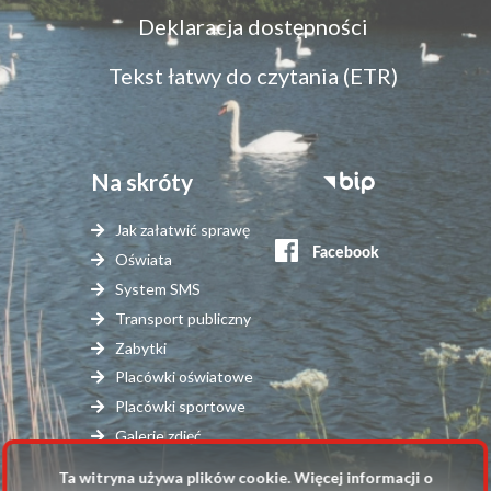
Menu
Deklaracja dostępności
dostępność
Tekst łatwy do czytania (ETR)
Na skróty
Stopka
serwisy
Jak załatwić sprawę
zewnętrzne
Oświata
System SMS
Transport publiczny
Zabytki
Placówki oświatowe
Placówki sportowe
Galerie zdjęć
Ta witryna używa plików cookie. Więcej informacji o