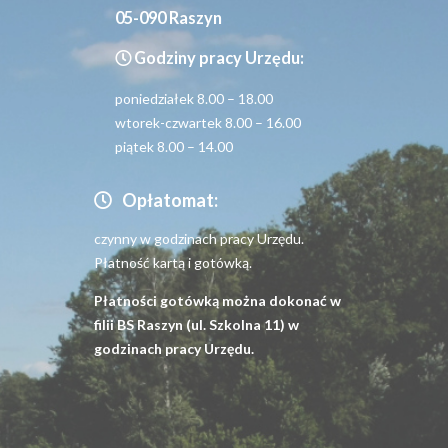
05-090 Raszyn
Godziny pracy Urzędu:
poniedziałek 8.00 – 18.00
wtorek-czwartek 8.00 – 16.00
piątek 8.00 – 14.00
Opłatomat:
czynny w godzinach pracy Urzędu.
Płatność kartą i gotówką.
Płatności gotówką można dokonać w
filii BS Raszyn (ul. Szkolna 11) w
godzinach pracy Urzędu.