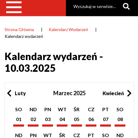
Szukaj
Strona Główna
Kalendarz Wydarzeń
Ścieżka
Kalendarz wydarzeń
nawigacyjna
Kalendarz wydarzeń -
10.03.2025
Marzec 2025
Luty
Kwiecień
Pokaż
Pokaż
Pokaż
Pokaż
Pokaż
Pokaż
Pokaż
Pokaż
SO
ND
PN
WT
ŚR
CZ
PT
SO
listę
listę
listę
listę
listę
listę
listę
listę
wydarzeń
wydarzeń
wydarzeń
wydarzeń
wydarzeń
wydarzeń
wydarzeń
wydarzeń
01
02
03
04
05
06
07
08
z
z
z
z
z
z
z
z
Marzec
Marzec
Marzec
Marzec
Marzec
Marzec
Marzec
Marzec
dnia:
dnia:
dnia:
dnia:
dnia:
dnia:
dnia:
dnia:
2025
2025
2025
2025
2025
2025
2025
2025
Pokaż
Pokaż
Pokaż
Pokaż
Pokaż
Pokaż
Pokaż
Pokaż
ND
PN
WT
ŚR
CZ
PT
SO
ND
listę
listę
listę
listę
listę
listę
listę
listę