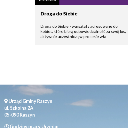
zdrowo
Ochrona
Środowiska
Will
Zamówienia
Droga do Siebie
i
open
Publiczne
Organiz
Gospodarka
in
pozarz
Odpadami
new
Droga do Siebie - warsztaty adresowane do
window
kobiet, które biorą odpowiedzialność za swój los,
Eko
aktywnie uczestniczą w procesie wła
Raszyn
Policja
Oświata
Dostępność
Jednost
Zgłaszanie
OSP
awarii
Język
migowy
Parafie
System
w
SMS
Urzędzie
Publika
o
Konsultacje
Urząd Gminy Raszyn
Raszyni
społeczne
ul. Szkolna 2A
05-090 Raszyn
Planowane
wyłączenia
Godziny pracy Urzędu: