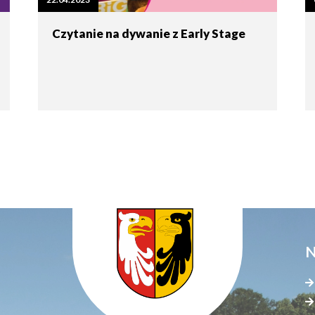
tne
Czytanie na dywanie z Early Stage
acje
ądowe
ki
cje
N
e