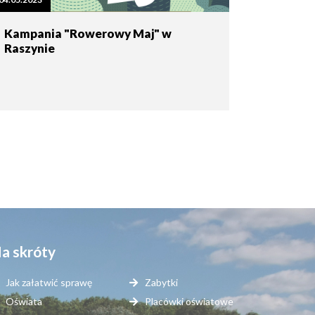
Kampania "Rowerowy Maj" w
Raszynie
a skróty
Jak załatwić sprawę
Zabytki
Oświata
Placówki oświatowe