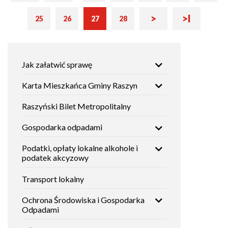
Następna
Ostatnia
Bieżąca
>
>I
25
26
27
28
Strona
Strona
Strona
strona
strona
strona
Główna
Jak załatwić sprawę
nawigacja
Karta Mieszkańca Gminy Raszyn
Raszyński Bilet Metropolitalny
Gospodarka odpadami
Podatki, opłaty lokalne alkohole i
podatek akcyzowy
Transport lokalny
Ochrona Środowiska i Gospodarka
Odpadami