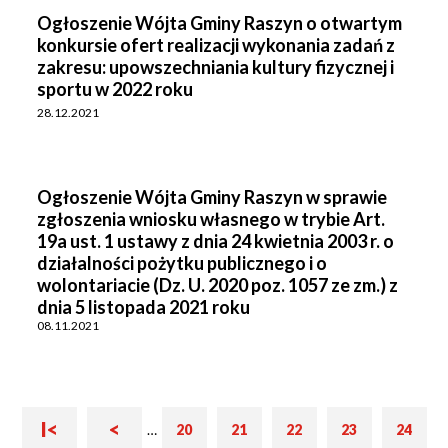
Ogłoszenie Wójta Gminy Raszyn o otwartym
konkursie ofert realizacji wykonania zadań z
zakresu: upowszechniania kultury fizycznej i
sportu w 2022 roku
28.12.2021
Ogłoszenie Wójta Gminy Raszyn w sprawie
zgłoszenia wniosku własnego w trybie Art.
19a ust. 1 ustawy z dnia 24 kwietnia 2003 r. o
działalności pożytku publicznego i o
wolontariacie (Dz. U. 2020 poz. 1057 ze zm.) z
dnia 5 listopada 2021 roku
08.11.2021
Pierwsza
Poprzednia
I<
<
Stronicowanie
…
20
21
22
23
24
Strona
Strona
Strona
Strona
Strona
strona
strona