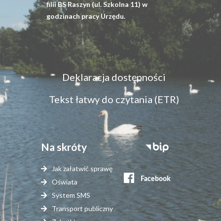
filii BS Raszyn (ul. Szkolna 11) w
godzinach pracy Urzędu.
Menu
Deklaracja dostępności
dostępność
Tekst łatwy do czytania (ETR)
Na skróty
Stopka
serwisy
Jak załatwić sprawę
zewnętrzne
Oświata
System SMS
Transport publiczny