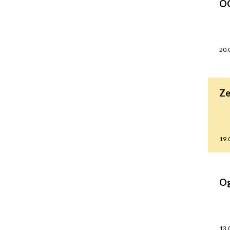
OG
20.
Ze
19.
Og
13.