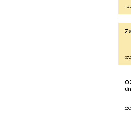
10.
Seniorzy
Ze
07.
OG
dn
25.