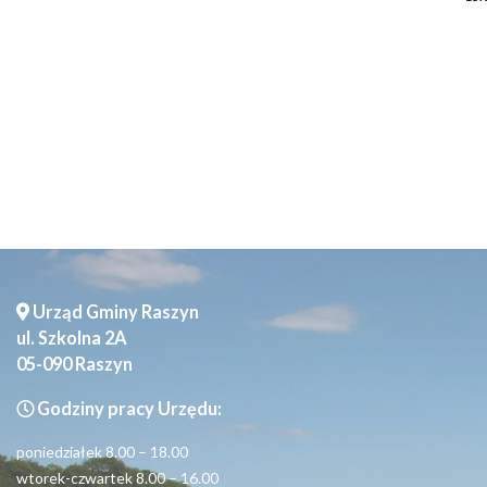
Urząd Gminy Raszyn
ul. Szkolna 2A
05-090 Raszyn
Godziny pracy Urzędu:
poniedziałek 8.00 – 18.00
wtorek-czwartek 8.00 – 16.00