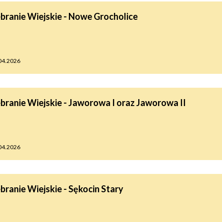
tne
branie Wiejskie - Nowe Grocholice
acje
ądowe
04.2026
ki
branie Wiejskie - Jaworowa I oraz Jaworowa II
04.2026
cje
e
branie Wiejskie - Sękocin Stary