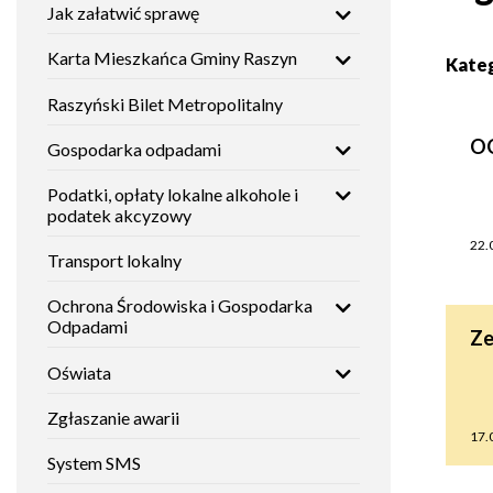
Jak załatwić sprawę
Mieszkańca
nawigacja
Gminy
Histori
Raszyn
Karta Mieszkańca Gminy Raszyn
Studium
Kate
uwarunkowań
i
Zabytki
Raszyński Bilet Metropolitalny
Raszyński
kierunków
Bilet
zagospodarowania
OG
Metropolitalny
przestrzennego
Gospodarka odpadami
Placów
oświat
Podatki, opłaty lokalne alkohole i
Gospodarka
Fundusze
podatek akcyzowy
odpadami
zewnętrzne
Instytuc
22.
Transport lokalny
kultury
Podatki,
Nieodpłatna
Ochrona Środowiska i Gospodarka
opłaty
Pomoc
lokalne
Prawna
Odpadami
Placów
Ze
alkohole i
dla
opieku
podatek
mieszkańców
Oświata
akcyzowy
Gminy
Raszyn
Placów
Zgłaszanie awarii
sporto
17.
Transport
lokalny
Tablica
System SMS
ogłoszeń
Placów