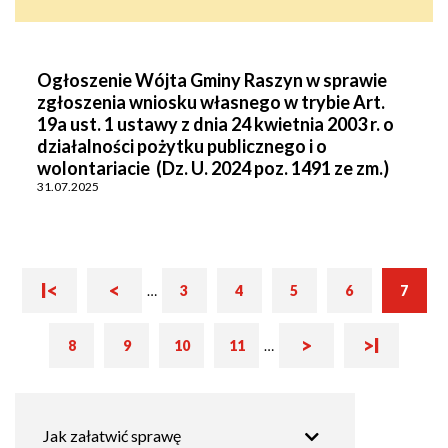
Ogłoszenie Wójta Gminy Raszyn w sprawie
zgłoszenia wniosku własnego w trybie Art.
19a ust. 1 ustawy z dnia 24 kwietnia 2003 r. o
działalności pożytku publicznego i o
wolontariacie (Dz. U. 2024 poz. 1491 ze zm.)
31.07.2025
Pierwsza
Poprzednia
I<
<
Bieżąca
Stronicowanie
…
3
4
5
6
7
Strona
Strona
Strona
Strona
strona
strona
strona
Następna
Ostatnia
>
>I
8
9
10
11
…
Strona
Strona
Strona
Strona
strona
strona
Główna
Jak załatwić sprawę
nawigacja