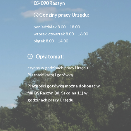
05-090 Raszyn
Godziny pracy Urzędu:
poniedziałek 8.00 – 18.00
wtorek-czwartek 8.00 – 16.00
piątek 8.00 – 14.00
Opłatomat:
czynny w godzinach pracy Urzędu.
Płatność kartą i gotówką.
Płatności gotówką można dokonać w
filii BS Raszyn (ul. Szkolna 11) w
godzinach pracy Urzędu.