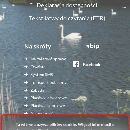
Menu
Deklaracja dostępności
dostępność
Tekst łatwy do czytania (ETR)
Na skróty
Stopka
serwisy
Jak załatwić sprawę
zewnętrzne
Oświata
System SMS
Transport publiczny
Zabytki
Placówki oświatowe
Placówki sportowe
Galerie zdjęć
Ta witryna używa plików cookie. Więcej informacji o