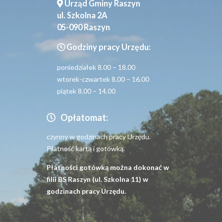
Urząd Gminy Raszyn
ul. Szkolna 2A
05-090 Raszyn
Godziny pracy Urzędu:
poniedziałek 8.00 – 18.00
wtorek-czwartek 8.00 – 16.00
piątek 8.00 – 14.00
Opłatomat:
czynny w godzinach pracy Urzędu.
Płatność kartą i gotówką.
Płatności gotówką można dokonać w
filii BS Raszyn (ul. Szkolna 11) w
godzinach pracy Urzędu.