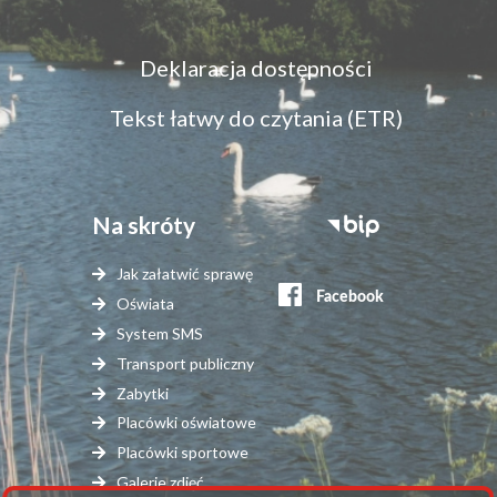
Menu
Deklaracja dostępności
dostępność
Tekst łatwy do czytania (ETR)
Na skróty
Stopka
serwisy
Jak załatwić sprawę
zewnętrzne
Oświata
System SMS
Transport publiczny
Zabytki
Placówki oświatowe
Placówki sportowe
Galerie zdjęć