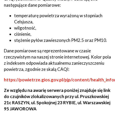
następujące dane pomiarowe:
temperaturę powietrza wyrażoną w stopniach
Celsjusza,
wilgotność,
ciśnienie,
stężenie pyłów zawieszonych PM2.5 oraz PM10.
Dane pomiarowe są reprezentowane w czasie
rzeczywistym na naszej stronie internetowej. Kolor pola
z indeksem odpowiada aktualnemu zanieczyszczeniu
powietrza, zgodnie ze skalą CAQI:
Will
https://powietrze.gios.gov.pl/pjp/content/health_inf
open
Ze względu na awarię serwera poniżej znajduje się link
in
do czujników zlokalizowanych przy ul. Pruszkowskiej
new
21c RASZYN, ul. Spokojnej 23 RYBIE, ul. Warszawskiej
window
95 JAWOROWA