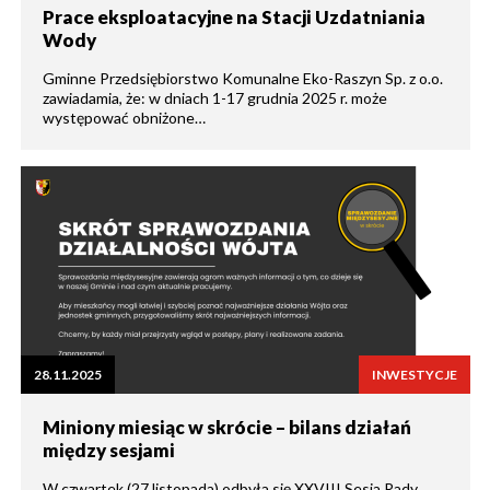
Prace eksploatacyjne na Stacji Uzdatniania
Wody
Gminne Przedsiębiorstwo Komunalne Eko-Raszyn Sp. z o.o.
zawiadamia, że: w dniach 1-17 grudnia 2025 r. może
występować obniżone…
28.11.2025
INWESTYCJE
Miniony miesiąc w skrócie – bilans działań
między sesjami
W czwartek (27 listopada) odbyła się XXVIII Sesja Rady