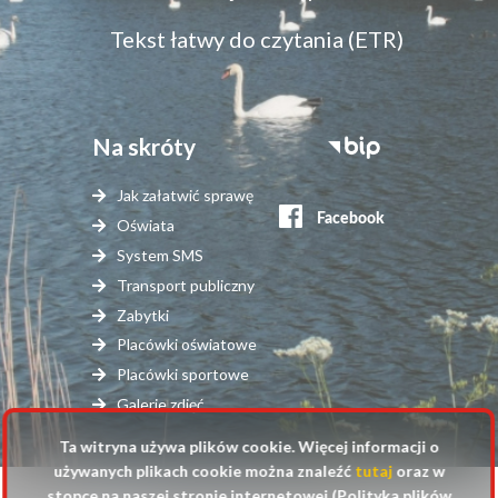
dostępność
Tekst łatwy do czytania (ETR)
Na skróty
Stopka
serwisy
Jak załatwić sprawę
zewnętrzne
Oświata
System SMS
Transport publiczny
Zabytki
Placówki oświatowe
Placówki sportowe
Galerie zdjęć
Ta witryna używa plików cookie. Więcej informacji o
używanych plikach cookie można znaleźć
tutaj
oraz w
stopce na naszej stronie internetowej (Polityka plików