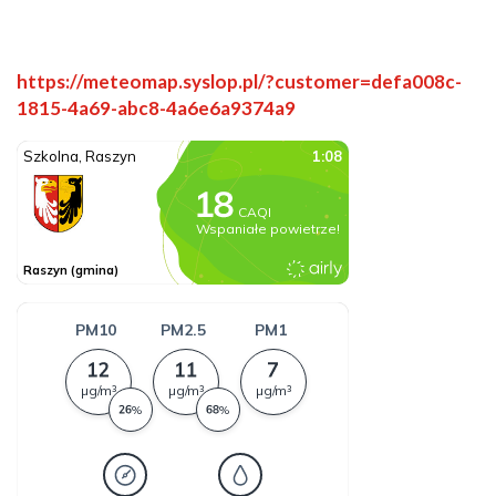
Will
https://meteomap.syslop.pl/?customer=defa008c-
open
1815-4a69-abc8-4a6e6a9374a9
in
new
window