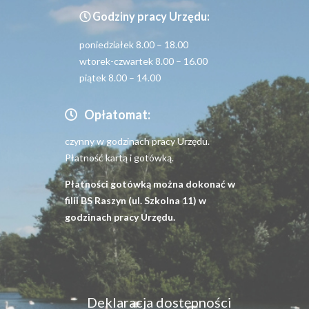
Godziny pracy Urzędu:
poniedziałek 8.00 – 18.00
wtorek-czwartek 8.00 – 16.00
piątek 8.00 – 14.00
Opłatomat:
czynny w godzinach pracy Urzędu.
Płatność kartą i gotówką.
Płatności gotówką można dokonać w
filii BS Raszyn (ul. Szkolna 11) w
godzinach pracy Urzędu.
Menu
Deklaracja dostępności