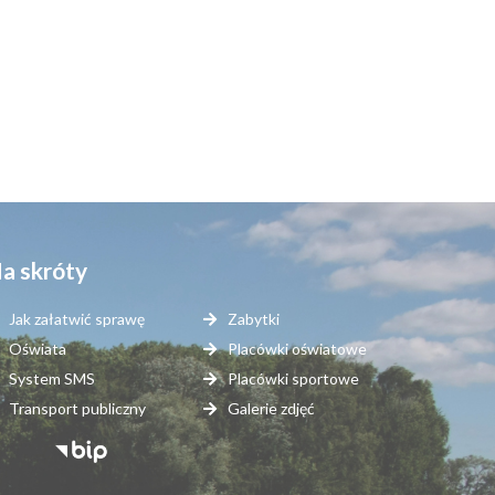
a skróty
Jak załatwić sprawę
Zabytki
Oświata
Placówki oświatowe
System SMS
Placówki sportowe
Transport publiczny
Galerie zdjęć
topka