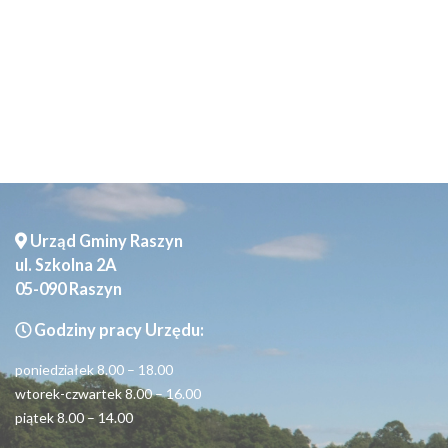
Seniorzy
Urząd Gminy Raszyn
ul. Szkolna 2A
05-090 Raszyn
Godziny pracy Urzędu:
poniedziałek 8.00 – 18.00
wtorek-czwartek 8.00 – 16.00
piątek 8.00 – 14.00