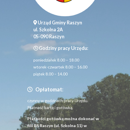
Urząd Gminy Raszyn
ul. Szkolna 2A
05-090 Raszyn
Godziny pracy Urzędu:
poniedziałek 8.00 – 18.00
wtorek-czwartek 8.00 – 16.00
piątek 8.00 – 14.00
Opłatomat:
czynny w godzinach pracy Urzędu.
Płatność kartą i gotówką.
Płatności gotówką można dokonać w
filii BS Raszyn (ul. Szkolna 11) w