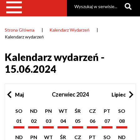
Szukaj
Strona Główna
Kalendarz Wydarzeń
Ścieżka
Kalendarz wydarzeń
nawigacyjna
Kalendarz wydarzeń -
15.06.2024
Czerwiec 2024
Maj
Lipiec
Pokaż
Pokaż
Pokaż
Pokaż
Pokaż
Pokaż
Pokaż
Pokaż
SO
ND
PN
WT
ŚR
CZ
PT
SO
listę
listę
listę
listę
listę
listę
listę
listę
wydarzeń
wydarzeń
wydarzeń
wydarzeń
wydarzeń
wydarzeń
wydarzeń
wydarzeń
01
02
03
04
05
06
07
08
z
z
z
z
z
z
z
z
Czerwiec
Czerwiec
Czerwiec
Czerwiec
Czerwiec
Czerwiec
Czerwiec
Czerwiec
dnia:
dnia:
dnia:
dnia:
dnia:
dnia:
dnia:
dnia:
2024
2024
2024
2024
2024
2024
2024
2024
Pokaż
Pokaż
Pokaż
Pokaż
Pokaż
Pokaż
Pokaż
Pokaż
ND
PN
WT
ŚR
CZ
PT
SO
ND
listę
listę
listę
listę
listę
listę
listę
listę