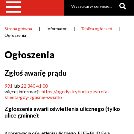
Szukaj
Strona główna
Informator
Tablica ogłoszeń
Ścieżka
Ogłoszenia
nawigacyjna
Ogłoszenia
Zgłoś awarię prądu
991
lub
22 340 41 00
więcej informacji:
https://pgedystrybucja.pl/strefa-
klienta/gdy-zgasnie-swiatlo
Zgłoszenia awarii oświetlenia ulicznego (tylko
ulice gminne):
Konserwacja oświetlenia ulicznego, ELES-BUD Ewa