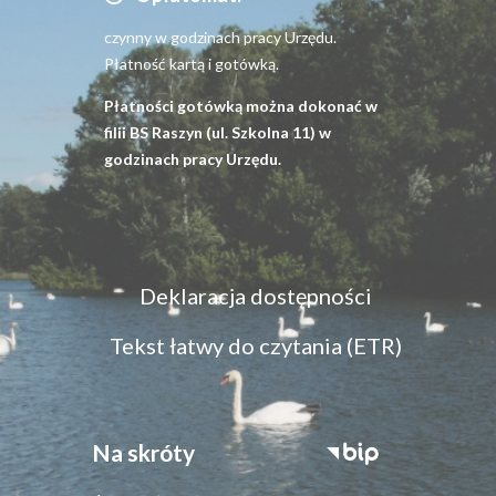
czynny w godzinach pracy Urzędu.
Płatność kartą i gotówką.
Płatności gotówką można dokonać w
filii BS Raszyn (ul. Szkolna 11) w
godzinach pracy Urzędu.
Menu
Deklaracja dostępności
dostępność
Tekst łatwy do czytania (ETR)
Na skróty
Stopka