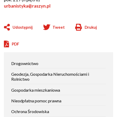
urbanistyka@raszyn.pl
Udostępnij
Tweet
Drukuj
Will
open
in
PDF
new
window
Jak
Drogownictwo
załatwić
sprawę
Geodezja, Gospodarka Nieruchomościami i
Rolnictwo
Gospodarka mieszkaniowa
Nieodpłatna pomoc prawna
Ochrona Środowiska