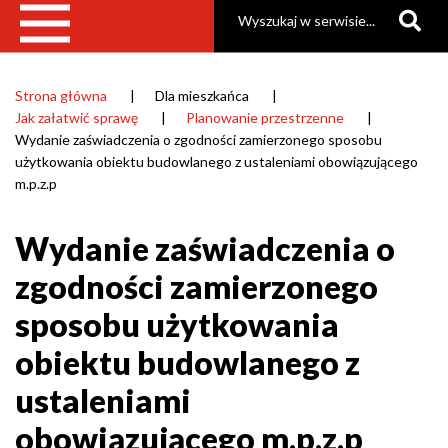
Szukaj
|
Gmina
Raszyn
Strona główna
Dla mieszkańca
Ścieżka
Jak załatwić sprawę
Planowanie przestrzenne
nawigacyjna
Wydanie zaświadczenia o zgodności zamierzonego sposobu
użytkowania obiektu budowlanego z ustaleniami obowiązującego
m.p.z.p
Wydanie zaświadczenia o
zgodności zamierzonego
sposobu użytkowania
obiektu budowlanego z
ustaleniami
obowiązującego m.p.z.p