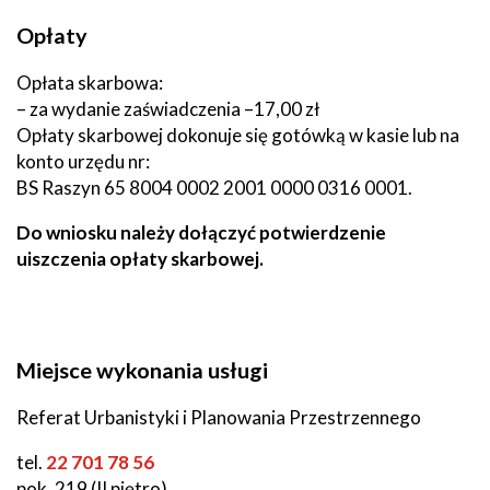
Opłaty
Opłata skarbowa:
– za wydanie zaświadczenia –17,00 zł
Opłaty skarbowej dokonuje się gotówką w kasie lub na
konto urzędu nr:
BS Raszyn 65 8004 0002 2001 0000 0316 0001.
Do wniosku należy dołączyć potwierdzenie
uiszczenia opłaty skarbowej.
Miejsce wykonania usługi
Referat Urbanistyki i Planowania Przestrzennego
tel.
22 701 78 56
pok. 219 (II piętro)