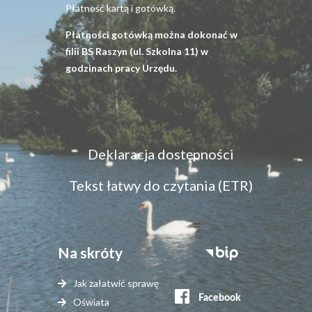
Płatność kartą i gotówką.
Płatności gotówką można dokonać w
filii BS Raszyn (ul. Szkolna 11) w
godzinach pracy Urzędu.
Menu
Deklaracja dostępności
dostępność
Tekst łatwy do czytania (ETR)
Na skróty
Stopka
serwisy
Jak załatwić sprawę
zewnętrzne
Oświata