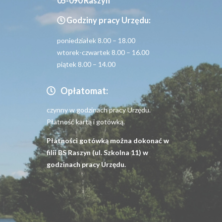
05-090 Raszyn
Godziny pracy Urzędu:
poniedziałek 8.00 – 18.00
wtorek-czwartek 8.00 – 16.00
piątek 8.00 – 14.00
Opłatomat:
czynny w godzinach pracy Urzędu.
Płatność kartą i gotówką.
Płatności gotówką można dokonać w
filii BS Raszyn (ul. Szkolna 11) w
godzinach pracy Urzędu.
Menu