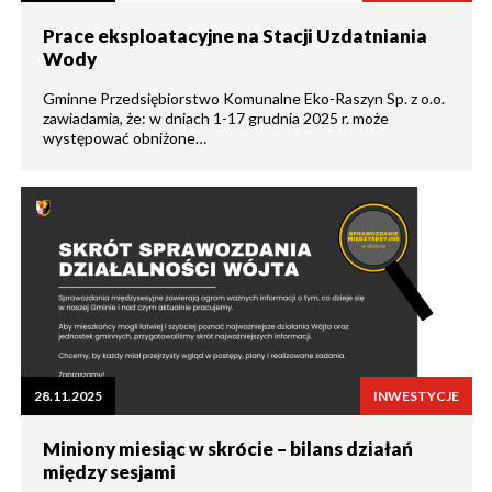
Prace eksploatacyjne na Stacji Uzdatniania
Wody
Gminne Przedsiębiorstwo Komunalne Eko-Raszyn Sp. z o.o.
zawiadamia, że: w dniach 1-17 grudnia 2025 r. może
występować obniżone…
28.11.2025
INWESTYCJE
Miniony miesiąc w skrócie – bilans działań
między sesjami