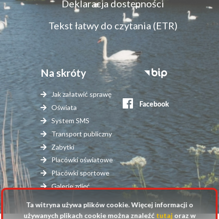
Deklaracja dostępności
dostępność
Tekst łatwy do czytania (ETR)
Na skróty
Stopka
serwisy
Jak załatwić sprawę
zewnętrzne
Oświata
System SMS
Transport publiczny
Zabytki
Placówki oświatowe
Placówki sportowe
Galerie zdjęć
Ta witryna używa plików cookie. Więcej informacji o
używanych plikach cookie można znaleźć
tutaj
oraz w