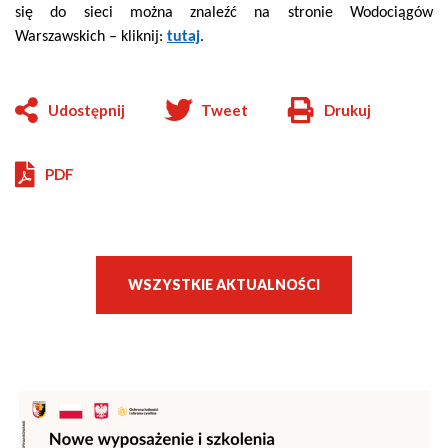
się do sieci można znaleźć na stronie Wodociągów
Warszawskich – kliknij:
tutaj
.
Udostępnij
Tweet
Drukuj
Will
open
in
PDF
new
window
WSZYSTKIE AKTUALNOŚCI