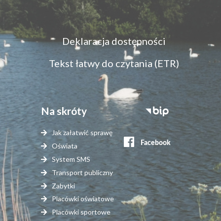
Menu
Deklaracja dostępności
dostępność
Tekst łatwy do czytania (ETR)
Na skróty
Stopka
serwisy
Jak załatwić sprawę
zewnętrzne
Oświata
System SMS
Transport publiczny
Zabytki
Placówki oświatowe
Placówki sportowe