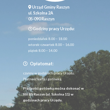
Urząd Gminy Raszyn
ul. Szkolna 2A
05-090 Raszyn
Godziny pracy Urzędu:
poniedziałek 8.00 – 18.00
wtorek-czwartek 8.00 – 16.00
piątek 8.00 – 14.00
Opłatomat:
czynny w godzinach pracy Urzędu.
Płatność kartą i gotówką.
Płatności gotówką można dokonać w
filii BS Raszyn (ul. Szkolna 11) w
godzinach pracy Urzędu.