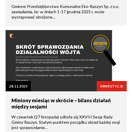
Gminne Przedsiębiorstwo Komunalne Eko-Raszyn Sp. z o.o.
zawiadamia, że: w dniach 1-17 grudnia 2025 r. może
występować obniżone…
28.11.2025
INWESTYCJE
Miniony miesiąc w skrócie – bilans działań
między sesjami
W czwartek (27 listopada) odbyła się XXVIII Sesja Rady
Gminy Raszyn. Stałym punktem porządku obrad każdej sesji
jest sprawozdanie…