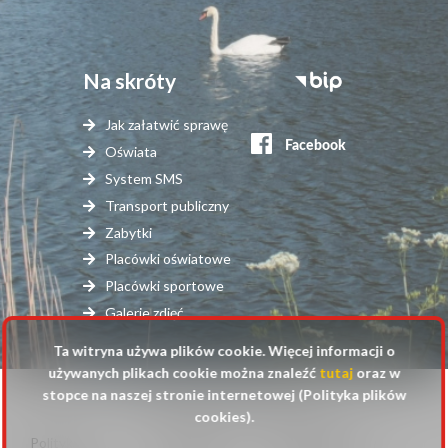
Na skróty
Stopka
serwisy
Jak załatwić sprawę
zewnętrzne
Oświata
System SMS
Transport publiczny
Zabytki
Placówki oświatowe
Placówki sportowe
Galerie zdjęć
Ta witryna używa plików cookie. Więcej informacji o
używanych plikach cookie można znaleźć
tutaj
oraz w
stopce na naszej stronie internetowej (Polityka plików
© 2025 Urząd Gminy Raszyn
cookies).
Polityka
Mapa
Polityka plików