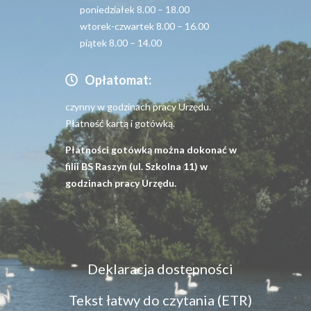
poniedziałek 8.00 – 18.00
wtorek-czwartek 8.00 – 16.00
piątek 8.00 – 14.00
Opłatomat:
czynny w godzinach pracy Urzędu.
Płatność kartą i gotówką.
Płatności gotówką można dokonać w
filii BS Raszyn (ul. Szkolna 11) w
godzinach pracy Urzędu.
Menu
Deklaracja dostępności
dostępność
Tekst łatwy do czytania (ETR)