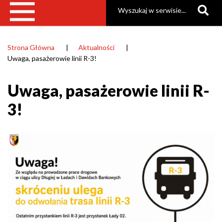
Szukaj
Strona Główna
Aktualności
Ścieżka
Uwaga, pasażerowie linii R-3!
nawigacyjna
Uwaga, pasażerowie linii R-
3!