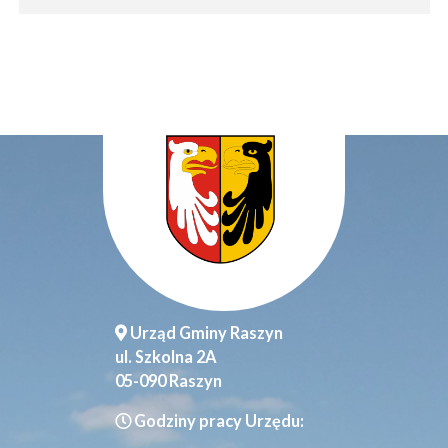
Urząd Gminy Raszyn
ul. Szkolna 2A
05-090 Raszyn
Godziny pracy Urzędu: