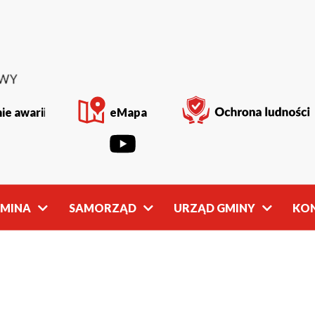
ie awarii
eMapa
GMINA
SAMORZĄD
URZĄD GMINY
KO
Rada
Władze
Gminy
Gminy
owości
Młodzieżowa
Referaty
Rada Gminy