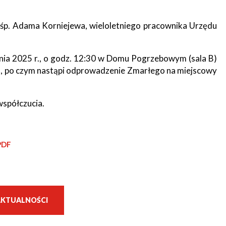
tne
śp. Adama Korniejewa, wieloletniego pracownika Urzędu
acje
ądowe
nia 2025 r., o godz. 12:30 w Domu Pogrzebowym (sala B)
po czym nastąpi odprowadzenie Zmarłego na miejscowy
ki
współczucia.
PDF
cje
e
AKTUALNOŚCI