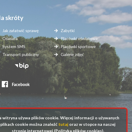
a skróty
Jak załatwić sprawę
Zabytki
Oświata
Placówki oświatowe
System SMS
Placówki sportowe
Transport publiczny
Galerie zdjęć
topka
erwisy
ewnętrzne
a witryna używa plików cookie. Więcej informacji o używanych
plikach cookie można znaleźć
tutaj
oraz w stopce na naszej
stronie internetowej (Polityka plików cookies).