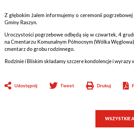
zdrowo
Ochrona
Środowiska
Will
Zamówienia
Z głębokim żalem informujemy o ceremonii pogrzebowej 
i
open
Publiczne
Organiz
Gospodarka
in
Gminy Raszyn.
pozarz
Odpadami
new
window
Eko
Uroczystości pogrzebowe odbędą się w czwartek, 4 grud
Raszyn
na Cmentarzu Komunalnym Północnym (Wólka Węglowa), 
Policja
Oświata
cmentarz do grobu rodzinnego.
Dostępność
Jednost
Zgłaszanie
Rodzinie i Bliskim składamy szczere kondolencje i wyrazy 
OSP
awarii
Język
migowy
Parafie
System
w
Udostępnij
Tweet
Drukuj
SMS
Urzędzie
Will
open
Publika
o
in
Konsultacje
Raszyni
społeczne
new
window
WSZYSTKIE 
Planowane
wyłączenia