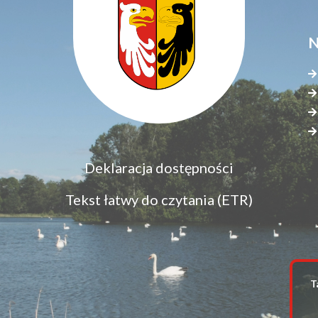
N
Menu
Deklaracja dostępności
S
dostępność
s
Tekst łatwy do czytania (ETR)
z
T