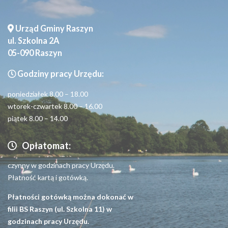
Urząd Gminy Raszyn
ul. Szkolna 2A
05-090 Raszyn
Godziny pracy Urzędu:
poniedziałek 8.00 – 18.00
wtorek-czwartek 8.00 – 16.00
piątek 8.00 – 14.00
Opłatomat:
czynny w godzinach pracy Urzędu.
Płatność kartą i gotówką.
Płatności gotówką można dokonać w
filii BS Raszyn (ul. Szkolna 11) w
godzinach pracy Urzędu.