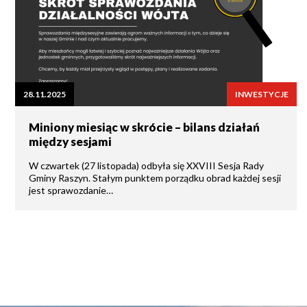
28.11.2025
INWESTYCJE
Miniony miesiąc w skrócie – bilans działań
między sesjami
W czwartek (27 listopada) odbyła się XXVIII Sesja Rady
Gminy Raszyn. Stałym punktem porządku obrad każdej sesji
jest sprawozdanie…