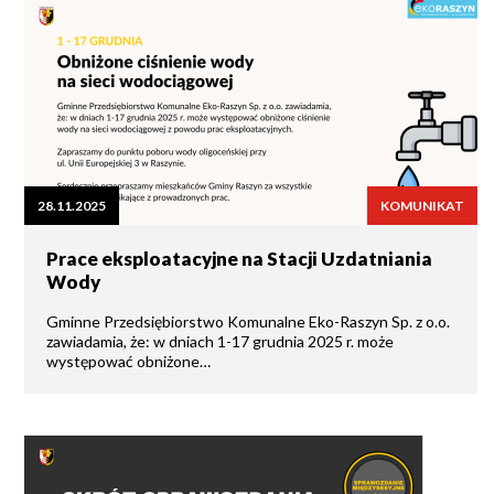
28.11.2025
KOMUNIKAT
Prace eksploatacyjne na Stacji Uzdatniania
Wody
Gminne Przedsiębiorstwo Komunalne Eko-Raszyn Sp. z o.o.
zawiadamia, że: w dniach 1-17 grudnia 2025 r. może
występować obniżone…